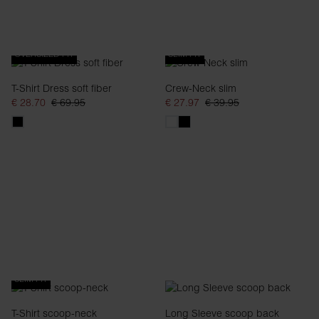
OVERSIZED FIT
SLIM FIT
T-Shirt Dress soft fiber
Crew-Neck slim
€ 28.70
€ 69.95
€ 27.97
€ 39.95
SLIM FIT
T-Shirt scoop-neck
Long Sleeve scoop back