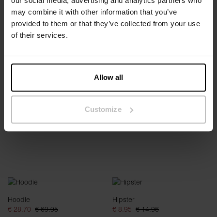
our social media, advertising and analytics partners who
may combine it with other information that you’ve
provided to them or that they’ve collected from your use
of their services.
Sweatshirt
Hoodie
€ 27.95
€ 69.95
€ 28.70
€ 69.95
Allow all
Customize
Hoodie
Hipster
€ 28.70
€ 69.95
€ 8.95
€ 14.96