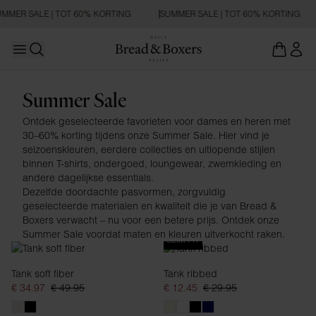
MMER SALE | TOT 60% KORTING
SUMMER SALE | TOT 60% KORTING
Open main menu
Zoeken openen
Dames
Summer Sale
Ontdek geselecteerde favorieten voor dames en heren met
30–60% korting tijdens onze Summer Sale. Hier vind je
seizoenskleuren, eerdere collecties en uitlopende stijlen
binnen T-shirts, ondergoed, loungewear, zwemkleding en
andere dagelijkse essentials.
Dezelfde doordachte pasvormen, zorgvuldig
geselecteerde materialen en kwaliteit die je van Bread &
Boxers verwacht – nu voor een betere prijs. Ontdek onze
Summer Sale voordat maten en kleuren uitverkocht raken.
SLIM FIT
Tank soft fiber
Tank ribbed
€ 34.97
€ 49.95
€ 12.45
€ 29.95