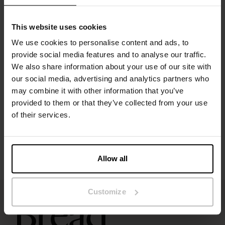
Het model op de foto is 173 cm lang en draagt ​​maat S.
This website uses cookies
We use cookies to personalise content and ads, to
provide social media features and to analyse our traffic.
Specificatie
We also share information about your use of our site with
our social media, advertising and analytics partners who
may combine it with other information that you’ve
Maatgids
provided to them or that they’ve collected from your use
of their services.
Wasvoorschriften
Beoordelingen
Allow all
Customize