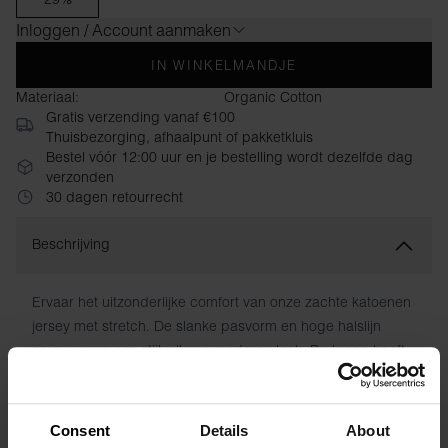
Inloggen / Account aanmaken
IN WINKELMANDJE
Materiaal:
Organic Cotton
Gratis verzending vanaf €100
Thuisbezorging, afhaalpunt of pakketkluis
Bestel vóór 12:00 uur en je bestelling wordt dezelfde dag
verzonden
30 dagen retourrecht
Beschrijving
Ervaar het uitzonderlijke comfort van onze zachte katoenen
jersey met stretch. De slanke pasvorm en hoge halslijn
zorgen voor een stijlvolle en moderne look. De kraag heeft
een verborgen naad en de wasvoorschriften zijn direct op
de stof gedrukt om vervelende labels te voorkomen.
Consent
Details
About
Materiaal: 94% biologisch katoen, 6% elastaan