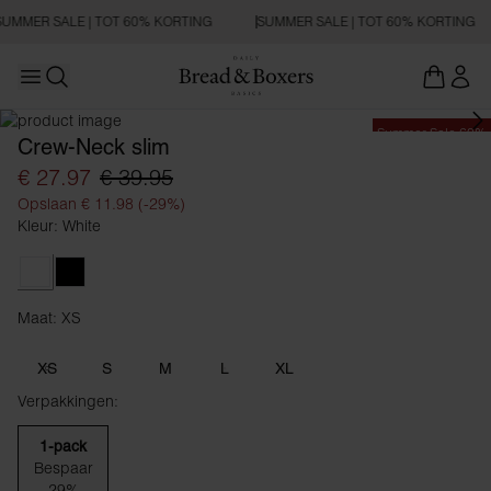
SUMMER SALE | TOT 60% KORTING
SUMMER SALE | TOT 60% KORTING
Open main menu
Zoeken openen
Summer Sale 60%
Crew-Neck slim
€ 27.97
€ 39.95
Opslaan € 11.98 (-29%)
Kleur: White
White
Black
Maat: XS
Maat XS
XS
S
M
L
XL
Verpakkingen:
1-pack
Bespaar
29%