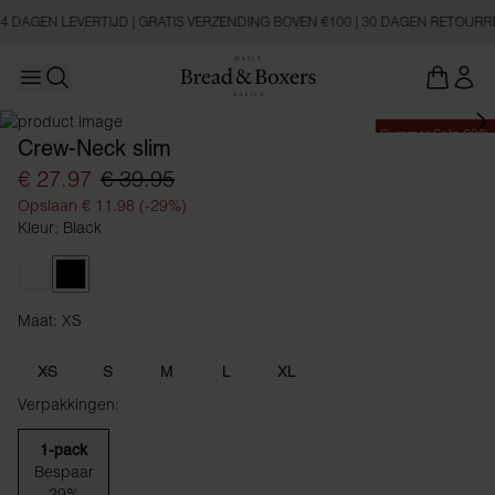
-4 DAGEN LEVERTIJD | GRATIS VERZENDING BOVEN €100 | 30 DAGEN RETOUR
Open main menu
Zoeken openen
Summer Sale 60%
Crew-Neck slim
€ 27.97
€ 39.95
Opslaan € 11.98 (-29%)
Kleur: Black
White
Black
Maat: XS
Maat XS
XS
S
M
L
XL
Verpakkingen:
1-pack
Bespaar
29%