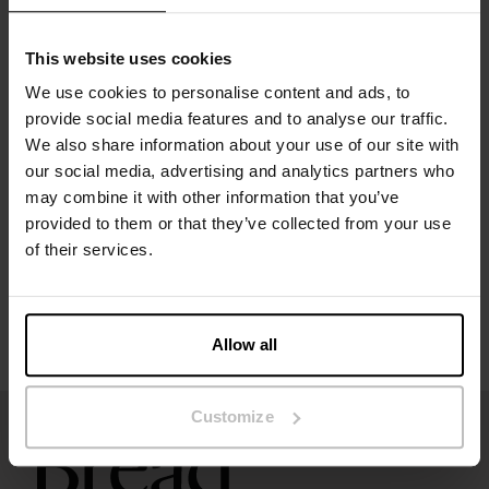
Het model op de foto is 173 cm lang en draagt ​​maat S.
This website uses cookies
We use cookies to personalise content and ads, to
provide social media features and to analyse our traffic.
Specificatie
We also share information about your use of our site with
our social media, advertising and analytics partners who
may combine it with other information that you’ve
Maatgids
provided to them or that they’ve collected from your use
of their services.
Wasvoorschriften
Beoordelingen
Allow all
Customize