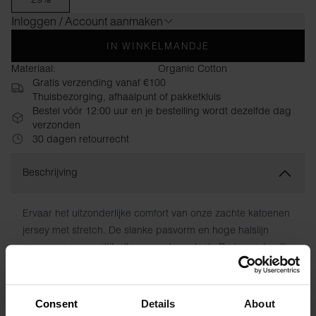
Inloggen / Account aanmaken
IN WINKELMANDJE
Materiaal:
Organic Cotton
Gratis verzending vanaf €100
Thuisbezorging, afhaalpunt of pakketkluis
Bestel vóór 12:00 uur en je bestelling wordt dezelfde dag
verzonden
30 dagen retourrecht
Beschrijving
Ervaar het uitzonderlijke comfort van onze zachte katoenen
jersey met stretch. De slanke pasvorm en hoge halslijn
zorgen voor een stijlvolle en moderne look. De kraag heeft
een verborgen naad en de wasvoorschriften zijn direct op
de stof gedrukt om vervelende labels te voorkomen.
Consent
Details
About
Materiaal: 94% biologisch katoen, 6% elastaan