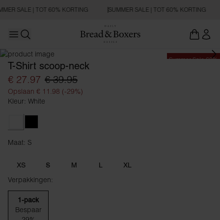
MER SALE | TOT 60% KORTING
SUMMER SALE | TOT 60% KORTING
Open main menu
Zoeken openen
Summer Sale 60%
T-Shirt scoop-neck
€ 27.97
€ 39.95
Opslaan € 11.98 (-29%)
Kleur: White
White
Black
Maat: S
Maat S
XS
S
M
L
XL
Verpakkingen:
1-pack
Bespaar
29%