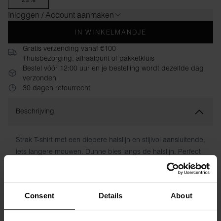
Inloggen / Account aanmaken
IN WINKELMANDJE
Gratis verzending vanaf €100
Thuisbezorging, afhaalpunt of pakketkluis
Bestel vóór 12:00 uur en je bestelling wordt dezelfde dag
verzonden
30 dagen retourrecht
Beschrijving
Strak T-shirt met een diepere halslijn en stijlvol aansluitende,
iets langere mouwen. Dunne bies langs de halslijn. Perfect
onder een jasje of zoals het is met een spijkerbroek.
Materiaal: 94% biologisch katoen, 6% elastaan
Consent
Details
About
Het model op de foto is 173 cm lang en draagt ​​maat S.