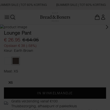
UMMER SALE | TOT 60% KORTING
SUMMER SALE | TOT 60% KORTING
Open main menu
Zoeken openen
Lounge Pant
€ 26.95
€ 64.95
Opslaan € 38 (-58%)
Kleur: Earth Brown
Dusty Rose
Earth Brown
Maat: XS
Maat XS
XS
IN WINKELMANDJE
Gratis verzending vanaf €100
Thuisbezorging, afhaalpunt of pakketkluis