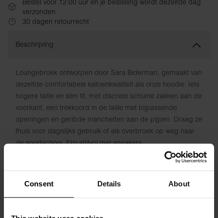
Bestel vóór 12:00 uur en je bestelling wordt dezelfde dag
verzonden
30 dagen retourrecht
Beschrijving
Loungebroek ontworpen door Sara Biderman, gemaakt van
dezelfde comfortabele katoenkwaliteit als onze hoodie. Iets
hogere taille en slim fit, met discrete schuine zakken aan de
voorkant, een trekkoord in de taille met bijpassende
openingen en geribde manchetten aan de pijpen. Draag ze
thuis voor dagelijks gebruik of als overbroek op weg naar
de sportschool. Erg stijlvol met sneakers.
Materiaal: 100% biologisch katoen
Consent
Details
About
Het model op de foto is 173 cm lang en draagt ​​maat S.