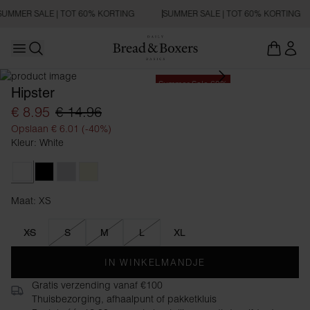
SUMMER SALE | TOT 60% KORTING
SUMMER SALE | TOT 60% KORTING
Open main menu
Zoeken openen
Summer Sale 60%
Hipster
€ 8.95
€ 14.96
Opslaan € 6.01 (-40%)
Kleur: White
White
Black
Grey Melange
Beige
Maat: XS
Maat XS
XS
S
M
L
XL
IN WINKELMANDJE
Gratis verzending vanaf €100
Thuisbezorging, afhaalpunt of pakketkluis