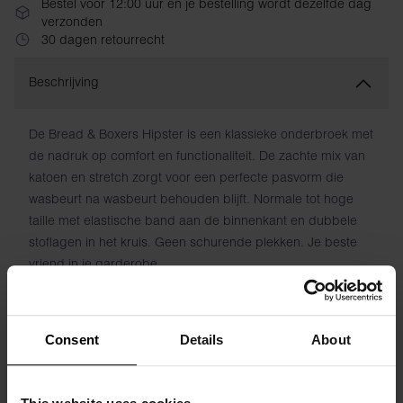
Bestel vóór 12:00 uur en je bestelling wordt dezelfde dag
verzonden
30 dagen retourrecht
Beschrijving
De Bread & Boxers Hipster is een klassieke onderbroek met
de nadruk op comfort en functionaliteit. De zachte mix van
katoen en stretch zorgt voor een perfecte pasvorm die
wasbeurt na wasbeurt behouden blijft. Normale tot hoge
taille met elastische band aan de binnenkant en dubbele
stoflagen in het kruis. Geen schurende plekken. Je beste
vriend in je garderobe.
Materiaal: 94% biologisch katoen, 6% elastaan
Consent
Details
About
Het model op de foto is 173 cm lang en draagt ​​maat S.