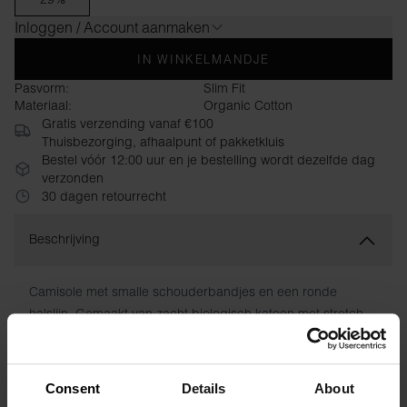
Inloggen / Account aanmaken
IN WINKELMANDJE
Pasvorm:
Slim Fit
Materiaal:
Organic Cotton
Gratis verzending vanaf €100
Thuisbezorging, afhaalpunt of pakketkluis
Bestel vóór 12:00 uur en je bestelling wordt dezelfde dag
verzonden
30 dagen retourrecht
Beschrijving
Camisole met smalle schouderbandjes en een ronde
halslijn. Gemaakt van zacht biologisch katoen met stretch.
Comfortabele, aansluitende pasvorm. Een perfecte top om
als eerste laag te dragen, of op een warme zomerdag.
Consent
Details
About
Materiaal: 94% biologisch katoen, 6% elastaan