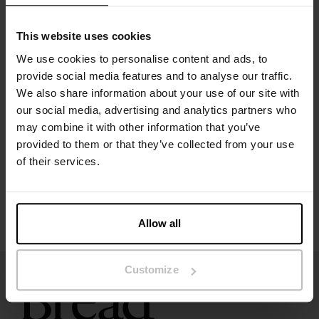
Het model op de foto is 173 cm lang en draagt ​​maat S.
This website uses cookies
We use cookies to personalise content and ads, to
provide social media features and to analyse our traffic.
Specificatie
We also share information about your use of our site with
our social media, advertising and analytics partners who
Maatgids
may combine it with other information that you’ve
provided to them or that they’ve collected from your use
of their services.
Wasvoorschriften
Beoordelingen
Allow all
Customize