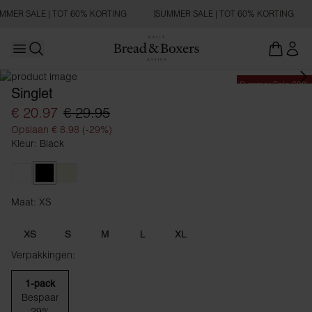
MMER SALE | TOT 60% KORTING
SUMMER SALE | TOT 60% KORTING
Open main menu
Zoeken openen
Summer Sale 60%
Singlet
€ 20.97
€ 29.95
Opslaan € 8.98 (-29%)
Kleur: Black
White
Black
Beige
Maat: XS
Maat XS
XS
S
M
L
XL
Verpakkingen:
1-pack
Bespaar
29%