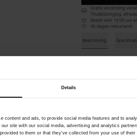
Gratis verzending vana
Thuisbezorging, afhaalp
Bestel vóór 12:00 uur e
30 dagen retourrecht
Beschrijving
Specificat
Onze Jersey Jacket is een 
jas. Dezelfde zachte katoenkw
model met ingezette zakken 
warmer weer of als extra laa
Materiaal: 100% biologisch 
Details
Het model op de foto is 173 
e content and ads, to provide social media features and to analy
 our site with our social media, advertising and analytics partn
 provided to them or that they’ve collected from your use of their