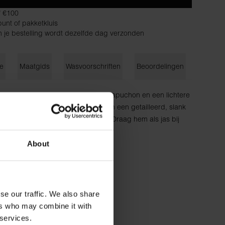
f €100
unt of pakketkluis
n je bestelling wordt dezelfde dag verzonden
ie
Maatgids
Wasvoorschriften
Beoordelingen
hybride tussen een hoodie zonder capuchon en een lichtere
aliteit als in andere loungewear, in een getailleerd, slank
en geribde manchetten en kraag. Draag hem als jas bij
g in de winter.
katoen
About
cm lang en draagt ​​maat S.
se our traffic. We also share
ers who may combine it with
 services.