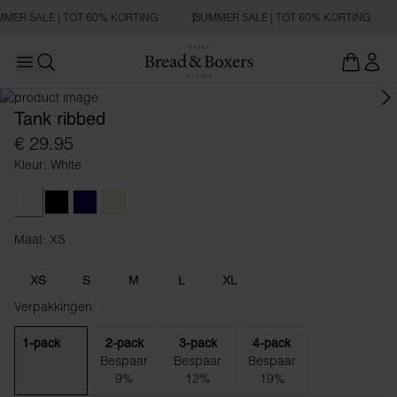
MER SALE | TOT 60% KORTING
SUMMER SALE | TOT 60% KORTING
Open main menu
SLIM FIT
Zoeken openen
Tank ribbed
€ 29.95
Kleur: White
White
Black
Dark Navy
Beige
Maat: XS
Maat XS
XS
S
M
L
XL
Verpakkingen:
1-pack
2-pack
3-pack
4-pack
Bespaar
Bespaar
Bespaar
9%
12%
19%