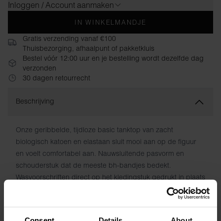
Inloggen / Account aanmaken
IN WINKELMANDJE
Gratis verzending vanaf €100
Thuisbezorging, afhaalpunt of pakketkluis
Bestel vóór 12:00 uur en je bestelling wordt dezelfde dag
verzonden
30 dagen retourrecht
Beschrijving
Onze geribbelde, tijdloze basic tanktop van zacht
biologisch katoen en elastaan ​​sluit mooi aan op de figuur
en voelt comfortabel aan. Nauwsluitende pasvorm en
schouderstuk dat de meeste bh-bandjes bedekt. ​​
Wasvoorschriften direct op het kledingstuk gedrukt in plaats
van op schuurplekken. Een verfijnde klassieker waar je er
nooit genoeg van kunt hebben. Behoudt kleur en vorm,
wasbeurt na wasbeurt.
Consent
Details
About