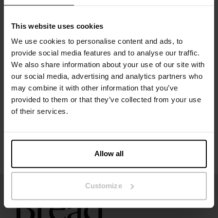
Het model op de foto is 173 cm lang en draagt ​​maat S.
This website uses cookies
We use cookies to personalise content and ads, to
provide social media features and to analyse our traffic.
Specificatie
We also share information about your use of our site with
our social media, advertising and analytics partners who
may combine it with other information that you’ve
Maatgids
provided to them or that they’ve collected from your use
of their services.
Wasvoorschriften
Beoordelingen
Allow all
Customize