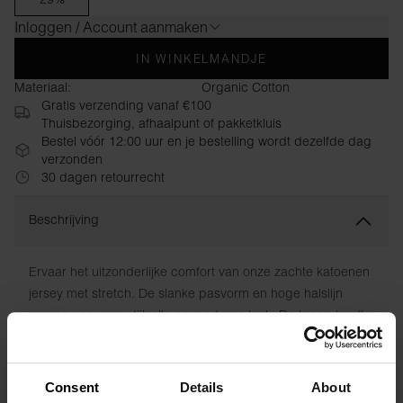
Inloggen / Account aanmaken
IN WINKELMANDJE
Materiaal:
Organic Cotton
Gratis verzending vanaf €100
Thuisbezorging, afhaalpunt of pakketkluis
Bestel vóór 12:00 uur en je bestelling wordt dezelfde dag
verzonden
30 dagen retourrecht
Beschrijving
Ervaar het uitzonderlijke comfort van onze zachte katoenen
jersey met stretch. De slanke pasvorm en hoge halslijn
zorgen voor een stijlvolle en moderne look. De kraag heeft
een verborgen naad en de wasvoorschriften zijn direct op
de stof gedrukt om vervelende labels te voorkomen.
Consent
Details
About
Materiaal: 94% biologisch katoen, 6% elastaan