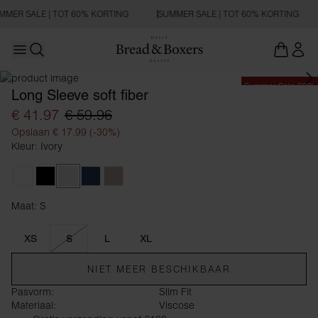
MMER SALE | TOT 60% KORTING
SUMMER SALE | TOT 60% KORTING
Open main menu
Zoeken openen
Summer Sale 60%
Long Sleeve soft fiber
€ 41.97
€ 59.96
Opslaan € 17.99 (-30%)
Kleur: Ivory
White
Black
Ivory
Navy Blue
Greige
Maat: S
Maat S
XS
S
L
XL
NIET MEER BESCHIKBAAR
Pasvorm:
Slim Fit
Materiaal:
Viscose