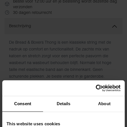
Bestel vóór 12:00 uur en je bestelling wordt dezelfde dag
verzonden
30 dagen retourrecht
Beschrijving
De Bread & Boxers Thong is een klassieke string met de
nadruk op comfort en functionaliteit. De zachte mix van
katoen en stretch zorgt voor een perfecte pasvorm die
wasbeurt na wasbeurt behouden blijft. Normale tot hoge
taille met elastische band aan de binnenkant. Geen
schurende plekken. Je beste vriend in je garderobe.
Materiaal: 94% biologisch katoen, 6% elastaan.
Het model op de foto is 173 cm lang en draagt ​​maat S.
Consent
Details
About
This website uses cookies
Specificatie