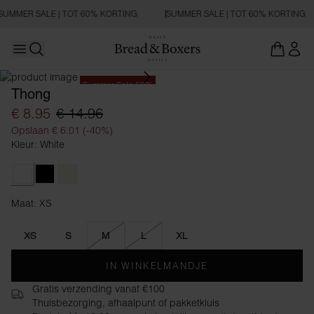
SUMMER SALE | TOT 60% KORTING
SUMMER SALE | TOT 60% KORTING
Open main menu
Zoeken openen
Summer Sale 60%
Thong
€ 8.95
€ 14.96
Opslaan € 6.01 (-40%)
Kleur: White
White
Black
Beige
Maat: XS
Maat XS
XS
S
M
L
XL
IN WINKELMANDJE
Gratis verzending vanaf €100
Thuisbezorging, afhaalpunt of pakketkluis