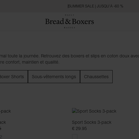
SUMMER SALE | JUSQU’À -60 %
l toute la journée. Retrouvez des boxers et slips en coton doux ave
tre confort, maintien et qualité.
Boxer Shorts
Sous-vêtements longs
Chaussettes
ack
Sport Socks 3-pack
5
€ 29.95
2