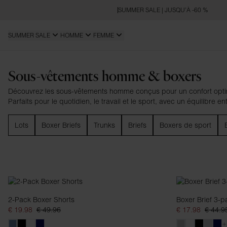
SUMMER SALE | JUSQU’À -60 %
SUMMER SALE
HOMME
FEMME
Sous-vêtements
Sous-vêtements homme & boxers
Découvrez les sous-vêtements homme conçus pour un confort optima
Parfaits pour le quotidien, le travail et le sport, avec un équilibre en
Lots
Boxer Briefs
Trunks
Briefs
Boxers de sport
2-Pack Boxer Shorts
Boxer Brief 3-p
€ 19.98
€ 49.96
€ 17.98
€ 44.9
+