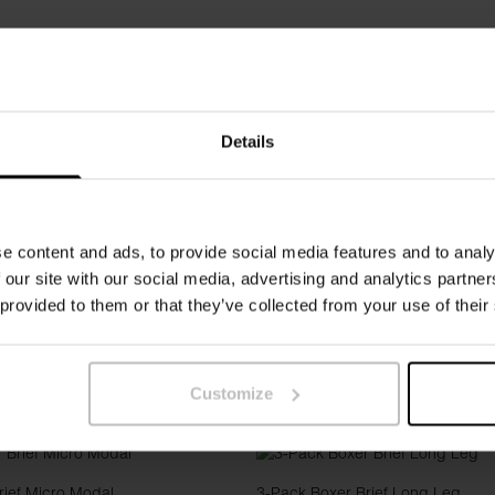
Details
Boxer Brief
€ 8.20
€ 19.96
e content and ads, to provide social media features and to analy
 our site with our social media, advertising and analytics partn
 provided to them or that they’ve collected from your use of their
Customize
rief Micro Modal
3-Pack Boxer Brief Long Leg