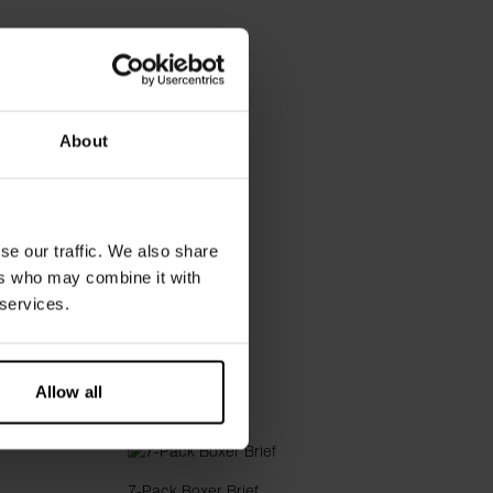
About
Brief
€ 8.20
€ 19.96
se our traffic. We also share
ers who may combine it with
 services.
Allow all
7-Pack Boxer Brief