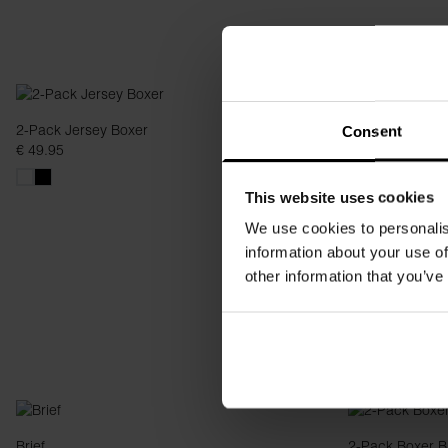
2-Pack Jersey Boxer
Long Johns
Consent
€ 49.95
€ 39.95
This website uses cookies
We use cookies to personalis
information about your use of
other information that you’ve
Brief
2-Pack Boxer B