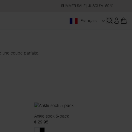
SUMMER SALE | JUSQU’À -60 %
Français
Ouvrir la r
c une coupe parfaite.
Ankle sock 5-pack
€ 29.95