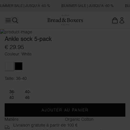
SUMMER SALE | JUSQU’À -60 %
SUMMER SALE | JUSQU’À -60 %
SU
Open main menu
Ouvrir la recherche
Ankle sock 5-pack
€ 29.95
Couleur: White
White
Black
Taille: 36-40
Taille 36-40
36-
40-
40
46
AJOUTER AU PANIER
Matière:
Organic Cotton
Livraison gratuite à partir de 100 €