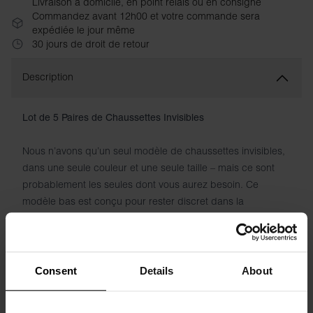
Livraison à domicile, en point relais ou en consigne
Commandez avant 12h00 et votre commande sera
expédiée le jour même
30 jours de droit de retour
Description
Lot de 5 Paires de Chaussettes Invisibles
Nous n’avons qu’un seul modèle de chaussettes invisibles,
dans une seule couleur et une seule taille – mais ce sont
probablement les seules dont vous aurez besoin. Ce
modèle bas est conçu pour rester discret dans la
chaussure tout en offrant un confort optimal toute la
journée. Le tissu élastique maintient parfaitement la
chaussette sans comprimer, tandis que le mélange de
coton et de polyamide apporte douceur et respirabilité du
Consent
Details
About
matin au soir. Logo tissé discret sous le pied. Cinq paires
par lot – pour le quotidien, le sport et tout le reste.