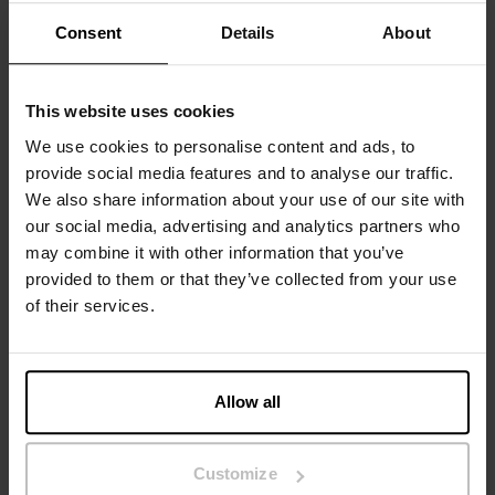
taille avec un logo discret sur le côté.
Consent
Details
About
Composition : 94 % coton biologique, 6 % élasthanne
This website uses cookies
Le mannequin sur la photo mesure 185 cm et porte une
We use cookies to personalise content and ads, to
taille M.
provide social media features and to analyse our traffic.
We also share information about your use of our site with
our social media, advertising and analytics partners who
Spécification
may combine it with other information that you’ve
provided to them or that they’ve collected from your use
of their services.
Guide des tailles
Instructions de lavage
Allow all
Avis
Customize