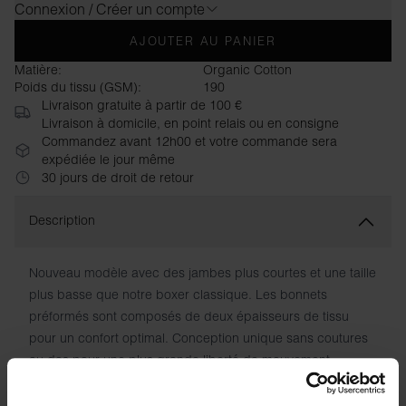
Connexion / Créer un compte
AJOUTER AU PANIER
Matière:
Organic Cotton
Poids du tissu (GSM):
190
Livraison gratuite à partir de 100 €
Livraison à domicile, en point relais ou en consigne
Commandez avant 12h00 et votre commande sera
expédiée le jour même
30 jours de droit de retour
Description
Nouveau modèle avec des jambes plus courtes et une taille
plus basse que notre boxer classique. Les bonnets
préformés sont composés de deux épaisseurs de tissu
pour un confort optimal. Conception unique sans coutures
au dos pour une plus grande liberté de mouvement.
Fabriqué en coton biologique doux et extensible pour un
confort et un toucher incomparables. Élastique souple à la