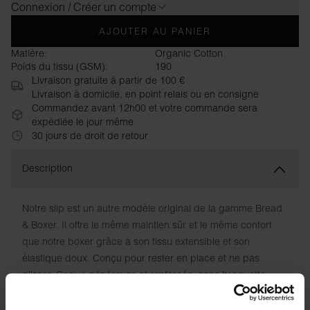
Connexion / Créer un compte
AJOUTER AU PANIER
Matière:
Organic Cotton
Poids du tissu (GSM):
190
Livraison gratuite à partir de 100 €
Livraison à domicile, en point relais ou en consigne
Commandez avant 12h00 et votre commande sera
expédiée le jour même
30 jours de droit de retour
Description
Notre slip est un autre modèle original de la gamme Bread
& Boxer. Il offre le même maintien sûr et le même confort
que notre boxer grâce à son tissu extensible et son
élastique doux. Conçu pour rester en place et ne pas
glisser. Coque généreuse et renforcée, sans braguette,
avec double épaisseur de tissu. Logo discret et, comme
sur tous nos vêtements, instructions d'entretien imprimées à