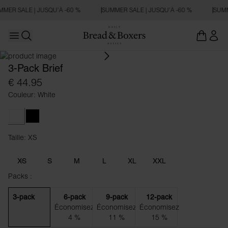
MER SALE | JUSQU’À -60 %
SUMMER SALE | JUSQU’À -60 %
SUMM
Open main menu
Ouvrir la recherche
3-Pack Brief
€ 44.95
Couleur: White
White
Black
Taille: XS
Taille XS
XS
S
M
L
XL
XXL
Packs :
3-pack
6-pack
9-pack
12-pack
Économisez
Économisez
Économisez
4 %
11 %
15 %