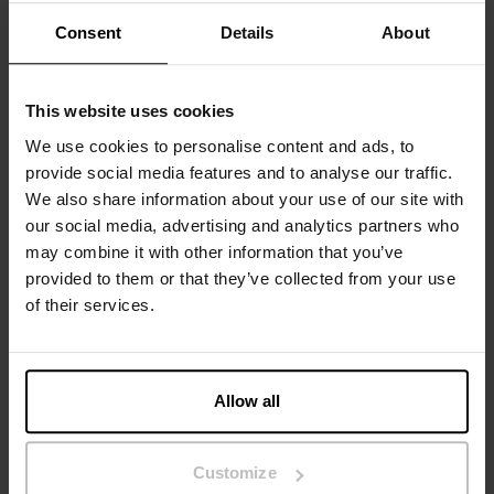
la place des patchs anti-frottements.
Consent
Details
About
Composition : 94 % coton biologique, 6 % élasthanne
This website uses cookies
Le mannequin sur la photo mesure 185 cm et porte une
We use cookies to personalise content and ads, to
taille M.
provide social media features and to analyse our traffic.
We also share information about your use of our site with
our social media, advertising and analytics partners who
Spécification
may combine it with other information that you’ve
provided to them or that they’ve collected from your use
of their services.
Guide des tailles
Instructions de lavage
Allow all
Avis
Customize