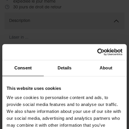
expédiée le jour même
30 jours de droit de retour
Description
Läser in ...
Spécification
Consent
Details
About
Guide des tailles
Instructions de lavage
This website uses cookies
We use cookies to personalise content and ads, to
Avis
provide social media features and to analyse our traffic.
We also share information about your use of our site with
our social media, advertising and analytics partners who
may combine it with other information that you’ve