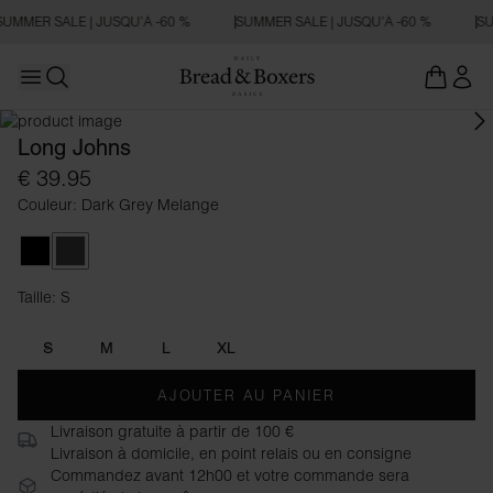
SUMMER SALE | JUSQU’À -60 %
SUMMER SALE | JUSQU’À -60 %
SU
Open main menu
Ouvrir la recherche
Long Johns
€ 39.95
Couleur: Dark Grey Melange
Black
Dark Grey Melange
Taille: S
Taille S
S
M
L
XL
AJOUTER AU PANIER
Livraison gratuite à partir de 100 €
Livraison à domicile, en point relais ou en consigne
Commandez avant 12h00 et votre commande sera