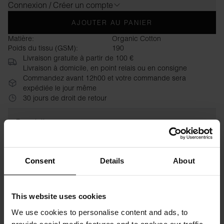
Connexion / Créer un compte
AJOUTER AU PANIER
Matière:
Organic Cotton
Poids du tissu (GSM):
190
Livraison gratuite à partir de 100 €
Livraison à domicile, en point relais ou en consigne
Commandez avant 12h00 et votre commande sera
expédiée le jour même
30 jours de droit de retour
Description
Läser in ...
Consent
Details
About
Spécification
This website uses cookies
Guide des tailles
We use cookies to personalise content and ads, to