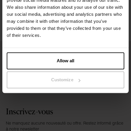
provide social media features and to analyse our traffic.
Instructions de lavage
We also share information about your use of our site with
our social media, advertising and analytics partners who
may combine it with other information that you’ve
Avis
provided to them or that they’ve collected from your use
of their services.
Allow all
Customize
Inscrivez-vous
Ne manquez aucune nouveauté ou offre. Restez informé grâce
à notre newsletter