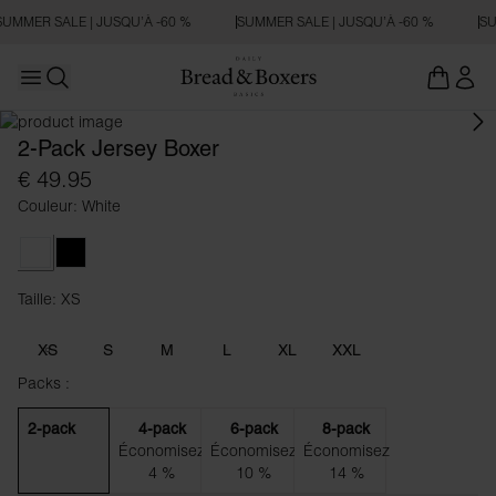
SUMMER SALE | JUSQU’À -60 %
SUMMER SALE | JUSQU’À -60 %
SU
Open main menu
Ouvrir la recherche
2-Pack Jersey Boxer
€ 49.95
Couleur: White
White
Black
Taille: XS
Taille XS
XS
S
M
L
XL
XXL
Packs :
2-pack
4-pack
6-pack
8-pack
Économisez
Économisez
Économisez
4 %
10 %
14 %