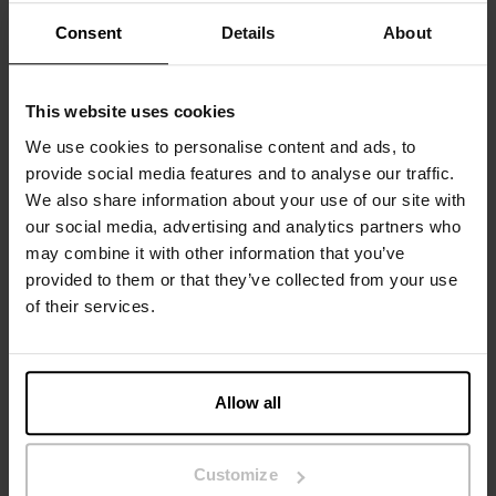
taille avec un logo discret sur le côté.
Consent
Details
About
Composition : 94 % coton biologique, 6 % élasthanne
This website uses cookies
Le mannequin sur la photo mesure 185 cm et porte une
We use cookies to personalise content and ads, to
taille M.
provide social media features and to analyse our traffic.
We also share information about your use of our site with
our social media, advertising and analytics partners who
Spécification
may combine it with other information that you’ve
provided to them or that they’ve collected from your use
of their services.
Guide des tailles
Instructions de lavage
Allow all
Avis
Customize