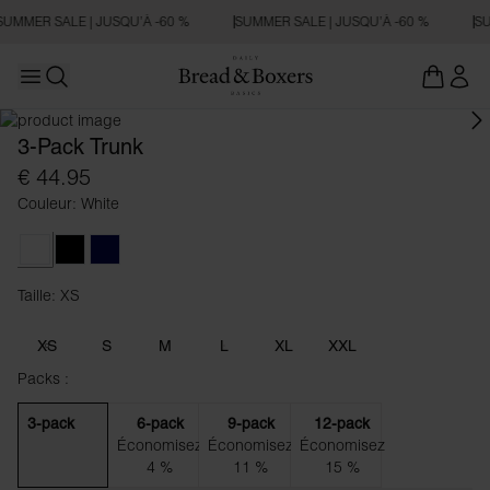
SUMMER SALE | JUSQU’À -60 %
SUMMER SALE | JUSQU’À -60 %
SU
Open main menu
Ouvrir la recherche
3-Pack Trunk
€ 44.95
Couleur: White
White
Black
Dark Navy
Taille: XS
Taille XS
XS
S
M
L
XL
XXL
Packs :
3-pack
6-pack
9-pack
12-pack
Économisez
Économisez
Économisez
4 %
11 %
15 %