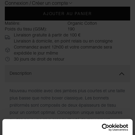
Connexion / Créer un compte
AJOUTER AU PANIER
Matière:
Organic Cotton
Poids du tissu (GSM):
190
Livraison gratuite à partir de 100 €
Livraison à domicile, en point relais ou en consigne
Commandez avant 12h00 et votre commande sera
expédiée le jour même
30 jours de droit de retour
Description
Nouveau modèle avec des jambes plus courtes et une taille
plus basse que notre boxer classique. Les bonnets
préformés sont composés de deux épaisseurs de tissu
pour un confort optimal. Conception unique sans coutures
au dos pour une plus grande liberté de mouvement.
Fabriqué en coton biologique doux et extensible pour un
confort et un toucher incomparables. Élastique souple à la