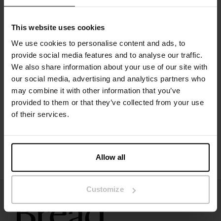
Le mannequin sur la photo mesure 185 cm et porte une
taille M.
This website uses cookies
We use cookies to personalise content and ads, to
provide social media features and to analyse our traffic.
Spécification
We also share information about your use of our site with
our social media, advertising and analytics partners who
may combine it with other information that you’ve
Guide des tailles
provided to them or that they’ve collected from your use
of their services.
Instructions de lavage
Avis
Allow all
Customize