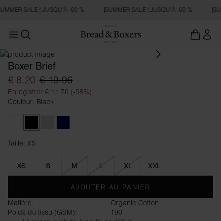
UMMER SALE | JUSQU’À -60 %
SUMMER SALE | JUSQU’À -60 %
SU
Open main menu
Ouvrir la recherche
Boxer Brief
€ 8.20
€ 19.96
Enregistrer € 11.76 (-58%)
Couleur: Black
White
Black
Grey Melange
Dark Navy
Taille: XS
Taille XS
XS
S
M
L
XL
XXL
AJOUTER AU PANIER
Matière:
Organic Cotton
Poids du tissu (GSM):
190