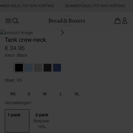
MMER SALE | TOT 60% KORTING
SUMMER SALE | TOT 60% KORTING
Open main menu
SLIM FIT
Zoeken openen
Tank crew-neck
€ 34.95
Kleur: Black
White
Black
Sky Blue
Fog Grey
Charcoal
Denim Blue
Maat: XS
Maat XS
XS
S
M
L
XL
Verpakkingen:
1-pack
2-pack
Bespaar
19%