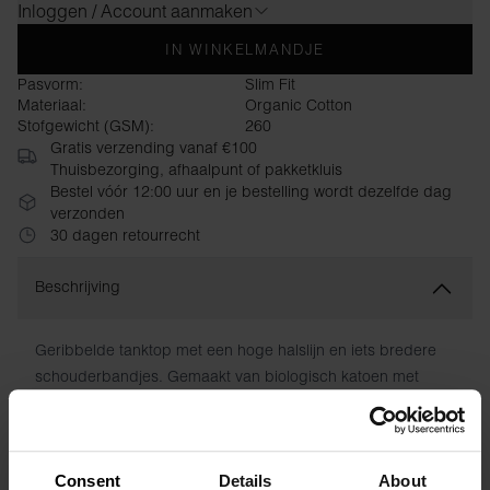
Inloggen / Account aanmaken
IN WINKELMANDJE
Pasvorm:
Slim Fit
Materiaal:
Organic Cotton
Stofgewicht (GSM):
260
Gratis verzending vanaf €100
Thuisbezorging, afhaalpunt of pakketkluis
Bestel vóór 12:00 uur en je bestelling wordt dezelfde dag
verzonden
30 dagen retourrecht
Beschrijving
Geribbelde tanktop met een hoge halslijn en iets bredere
schouderbandjes. Gemaakt van biologisch katoen met
extra stretch voor een nauwsluitende pasvorm de hele dag
door. Perfect voor rokken en jeans, maar ook als eerste
laag onder een jasje.
Consent
Details
About