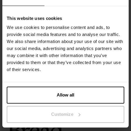
Materiaal: 95% biologisch katoen, 5% elastaan
This website uses cookies
Het model op de foto is 173 cm lang en draagt ​​maat S.
We use cookies to personalise content and ads, to
provide social media features and to analyse our traffic.
We also share information about your use of our site with
Specificatie
our social media, advertising and analytics partners who
may combine it with other information that you’ve
Maatgids
provided to them or that they’ve collected from your use
of their services.
Wasvoorschriften
Beoordelingen
Allow all
Customize