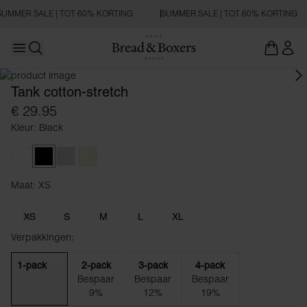
SUMMER SALE | TOT 60% KORTING
SUMMER SALE | TOT 60% KORTING
Open main menu
SLIM FIT
Zoeken openen
Tank cotton-stretch
€ 29.95
Kleur: Black
White
Black
Grey Melange
Beige
Maat: XS
Maat XS
XS
S
M
L
XL
Verpakkingen:
1-pack
2-pack
3-pack
4-pack
Bespaar
Bespaar
Bespaar
9%
12%
19%