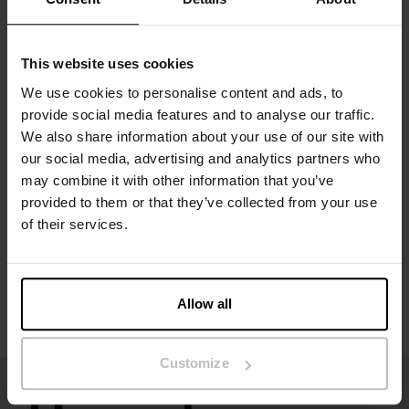
Materiaal: 94% biologisch katoen, 6% elastaan
This website uses cookies
Het model op de foto is 173 cm lang en draagt ​​maat S.
We use cookies to personalise content and ads, to
provide social media features and to analyse our traffic.
We also share information about your use of our site with
Specificatie
our social media, advertising and analytics partners who
may combine it with other information that you’ve
Maatgids
provided to them or that they’ve collected from your use
of their services.
Wasvoorschriften
Beoordelingen
Allow all
Customize