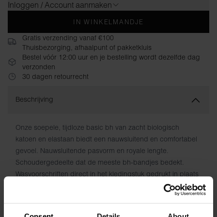
Inloggen / Account aanmaken
IN WINKELMANDJE
Gratis verzending vanaf €100
Thuisbezorging, afhaalpunt of pakketkluis
Bestel vóór 12:00 uur en je bestelling wordt dezelfde dag
verzonden
30 dagen retourrecht
Beschrijving
Onze soepele, tijdloze basic bh van zacht biologisch
katoen en elastaan ​​biedt een nauwsluitend en comfortabel
gevoel. Nauwsluitende pasvorm en royale lengte.
Schoudergedeelte dat de meeste bh-bandjes bedekt. ​​
Wasvoorschriften direct in het kledingstuk gedrukt in plaats
van op schurende patches. Een verfijnde klassieker waar je
er nooit genoeg van kunt hebben. Behoudt kleur en vorm,
wasbeurt na wasbeurt.
Consent
Details
About