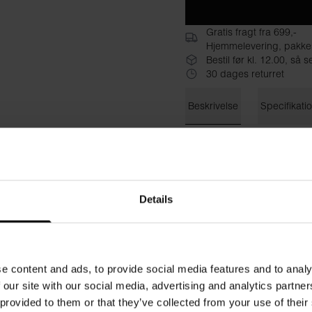
Gratis fragt fra 699,-
Hjemmelevering, pakke
Bestil før kl. 12.00, s
30 dages returret
Beskrivelse
Specifikati
Bread & Boxers’ hættetrøje 
er en naturlig sofaledsager 
bomuld, der giver en dejlig 
model med ribbede manchet
Details
foran og en justerbar bomul
Materiale: 100% økologisk 
e content and ads, to provide social media features and to analy
Modellen på billedet er 173 
 our site with our social media, advertising and analytics partn
 provided to them or that they’ve collected from your use of their