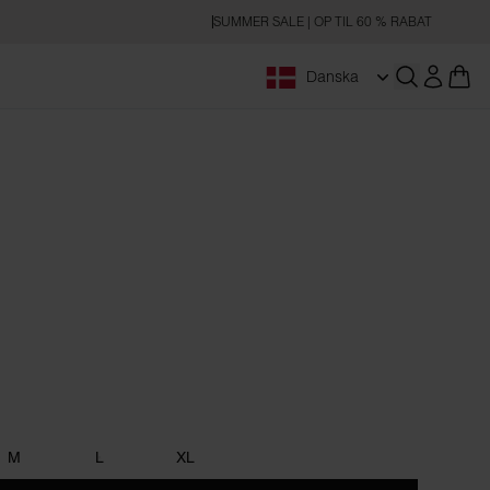
SUMMER SALE | OP TIL 60 % RABAT
Danska
Åbn søgnin
n
M
L
XL