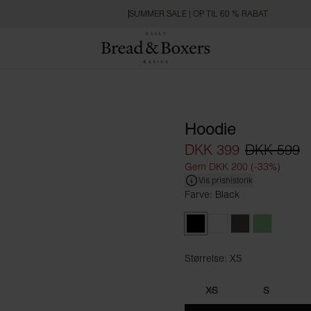
SUMMER SALE | OP TIL 60 % RABAT
Hoodie
DKK 399
DKK 599
Gem DKK 200 (-33%)
Vis prishistorik
Farve: Black
Black
Dusty Rose
Earth Brown
Olive Gree
Størrelse: XS
Størrelse XS
XS
S