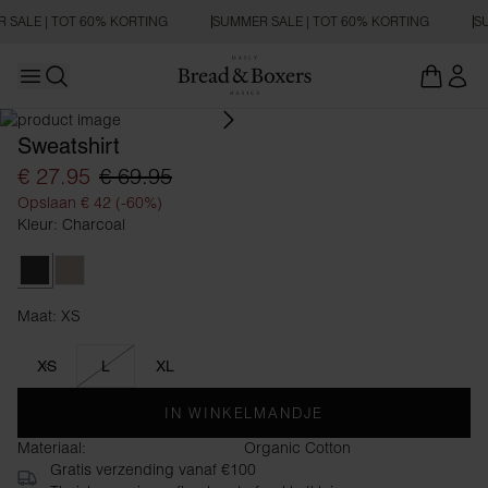
 SALE | TOT 60% KORTING
SUMMER SALE | TOT 60% KORTING
SU
Open main menu
Zoeken openen
Sweatshirt
€ 27.95
€ 69.95
Opslaan € 42 (-60%)
Kleur: Charcoal
Charcoal
Greige
Maat: XS
Maat XS
XS
L
XL
IN WINKELMANDJE
Materiaal:
Organic Cotton
Gratis verzending vanaf €100