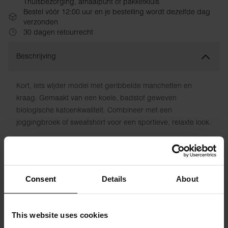
Thuisbezorging, afhaalpunt of pakketkluis
Bestel vóór 12:00 uur en je bestelling wordt dezelfde dag
verzonden
30 dagen retourrecht
Beschrijving
Kort, iets wijder model met geribbelde manchetten en
kraag. Gemaakt van een koele, badstof geweven
biologische katoenkwaliteit. Combineer met een
joggingbroek of sweatshort voor een sportieve, relaxte look.
Materiaal: 100% biologisch katoen
Het model op de foto is 173 cm lang en draagt ​​maat S.
Consent
Details
About
Specificatie
This website uses cookies