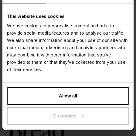
Het model op de foto is 173 cm lang en draagt ​​maat S.
This website uses cookies
We use cookies to personalise content and ads, to
provide social media features and to analyse our traffic.
Specificatie
We also share information about your use of our site with
our social media, advertising and analytics partners who
may combine it with other information that you’ve
Maatgids
provided to them or that they’ve collected from your use
of their services.
Wasvoorschriften
Beoordelingen
Allow all
Customize