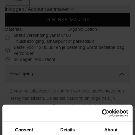
Inloggen / Account aanmaken
IN WINKELMANDJE
Materiaal:
Organic Cotton
Gratis verzending vanaf €100
Thuisbezorging, afhaalpunt of pakketkluis
Bestel vóór 12:00 uur en je bestelling wordt dezelfde dag
verzonden
30 dagen retourrecht
Beschrijving
Ervaar het uitzonderlijke comfort van onze zachte katoenen
jersey met stretch. De slanke pasvorm en hoge halslijn
zorgen voor een stijlvolle en moderne look. De kraag heeft
een verborgen naad en de wasvoorschriften zijn direct op
de stof gedrukt om vervelende labels te voorkomen.
Consent
Details
About
Materiaal: 94% biologisch katoen, 6% elastaan