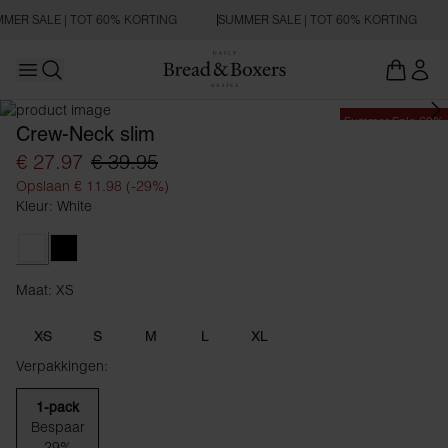
MER SALE | TOT 60% KORTING
SUMMER SALE | TOT 60% KORTING
Open main menu
Zoeken openen
Summer Sale 60%
Crew-Neck slim
€ 27.97
€ 39.95
Opslaan € 11.98 (-29%)
Kleur: White
White
Black
Maat: XS
Maat XS
XS
S
M
L
XL
Verpakkingen:
1-pack
Bespaar
29%