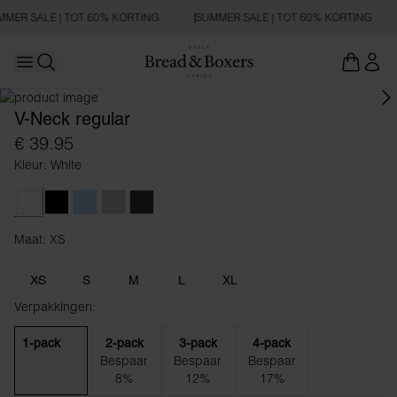
MER SALE | TOT 60% KORTING
SUMMER SALE | TOT 60% KORTING
Open main menu
REGULAR FIT
Zoeken openen
V-Neck regular
€ 39.95
Kleur: White
White
Black
Sky Blue
Fog Grey
Charcoal
Maat: XS
Maat XS
XS
S
M
L
XL
Verpakkingen:
1-pack
2-pack
3-pack
4-pack
Bespaar
Bespaar
Bespaar
8%
12%
17%