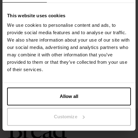
Het model op de foto is 173 cm lang en draagt ​​maat S.
This website uses cookies
We use cookies to personalise content and ads, to
provide social media features and to analyse our traffic.
Specificatie
We also share information about your use of our site with
our social media, advertising and analytics partners who
Maatgids
may combine it with other information that you’ve
provided to them or that they’ve collected from your use
of their services.
Wasvoorschriften
Beoordelingen
Allow all
Customize