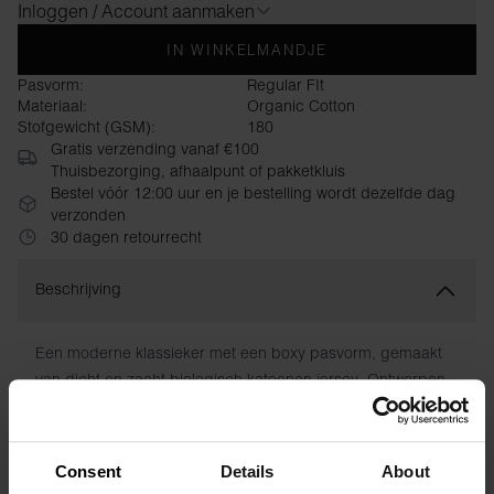
Inloggen / Account aanmaken
IN WINKELMANDJE
Pasvorm:
Regular FIt
Materiaal:
Organic Cotton
Stofgewicht (GSM):
180
Gratis verzending vanaf €100
Thuisbezorging, afhaalpunt of pakketkluis
Bestel vóór 12:00 uur en je bestelling wordt dezelfde dag
verzonden
30 dagen retourrecht
Beschrijving
Een moderne klassieker met een boxy pasvorm, gemaakt
van dicht en zacht biologisch katoenen jersey. Ontworpen
voor een normale pasvorm met een royale V-hals en
afgewerkt met zorgvuldige topbreidetails - een onmisbare
basic in elke garderobe.
Consent
Details
About
Materiaal: 100% biologisch katoen - 180 g/m²