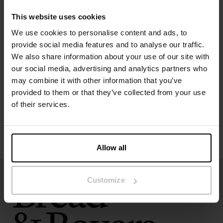
Klassiek wit
Materiaal: 95% biologisch katoen, 5% elastaan – 190 GSM
This website uses cookies
We use cookies to personalise content and ads, to
Specificatie
provide social media features and to analyse our traffic.
We also share information about your use of our site with
our social media, advertising and analytics partners who
Maatgids
may combine it with other information that you’ve
provided to them or that they’ve collected from your use
Wasvoorschriften
of their services.
Beoordelingen
Allow all
Customize