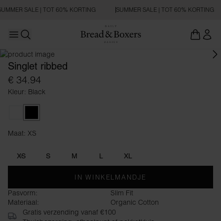
SUMMER SALE | TOT 60% KORTING
SUMMER SALE | TOT 60% KORTING
Open main menu
Zoeken openen
Singlet ribbed
€ 34.94
Kleur: Black
White
Black
Maat: XS
Maat XS
XS
S
M
L
XL
IN WINKELMANDJE
Pasvorm:
Slim Fit
Materiaal:
Organic Cotton
Gratis verzending vanaf €100