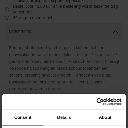
Thuisbezorging, afhaalpunt of pakketkluis
Bestel vóór 12:00 uur en je bestelling wordt dezelfde dag
verzonden
30 dagen retourrecht
Beschrijving
Een geribbeld hemd van biologisch katoen met een
nauwsluitende pasvorm en tijdeloos design. De zachte 2x2
geribbelde jersey biedt natuurlijke stretch en comfort, terwijl
de ronde halsopening en brede schouderbanden een
schone, elegante silhouet creëren. Perfect als veelzijdig
basislaag onder shirts en gebreide kleding, of alleen
gedragen op warme dagen.
Nauwsluitende pasvorm met flexibele 2x2 geribbelde jersey
Ronde halsopening voor en achter
Brede, ondersteunende schouderbanden
Biologisch katoen met natuurlijke elasticiteit
Consent
Details
About
Veelzijdig basisplagg het hele jaar