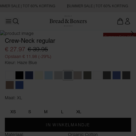
MMER SALE | TOT 60% KORTING
SUMMER SALE | TOT 60% KORTING
Open main menu
Zoeken openen
Summer Sale 60%
Crew-Neck regular
€ 27.97
€ 39.95
Opslaan € 11.98 (-29%)
Kleur: Haze Blue
White
Black
Navy Blue
Beige
Sky Blue
Fog Grey
Haze Blue
Greige
Khaki Green
Light Grey Melange
Dark Grey Mel
Denim Bl
Rave
Nougat
True Blue
Maat: XL
Maat XL
XS
S
M
L
XL
IN WINKELMANDJE
Materiaal:
Organic Cotton