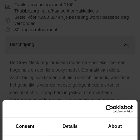
Gratis verzending vanaf €100
Thuisbezorging, afhaalpunt of pakketkluis
Bestel vóór 12:00 uur en je bestelling wordt dezelfde dag
verzonden
30 dagen retourrecht
Beschrijving
De Crew-Neck regular is een moderne klassieker met een
hoge hals en een licht boxy model. Gemaakt van dicht,
zacht biologisch katoen dat niet doorschijnend is, waardoor
het geschikt is voor de meeste gelegenheden: sportief,
casual of chic. Draag hem ingestopt of eroverheen.
Verborgen naad in de halslijn en mouwen van normale
lengte.
Materiaal: 100% biologisch katoen
Consent
Details
About
Het model op de foto is 173 cm lang en draagt ​​maat S.