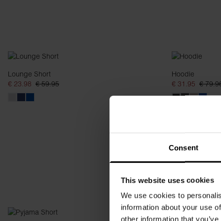
Lounge Short
Hoodie
€ 23.98
€ 59.95
€ 31.95
€ 79.9
Consent
This website uses cookies
We use cookies to personalis
information about your use of
other information that you’ve