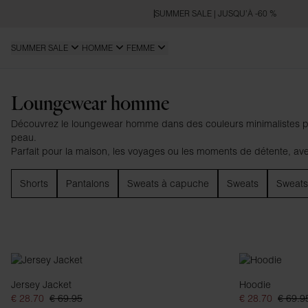
SUMMER SALE | JUSQU’À -60 %
SUMMER SALE
HOMME
FEMME
Loungewear
Loungewear homme
Découvrez le loungewear homme dans des couleurs minimalistes pour 
peau.
Parfait pour la maison, les voyages ou les moments de détente, avec 
Shorts
Pantalons
Sweats à capuche
Sweats
Sweats
Jersey Jacket
Hoodie
€ 28.70
€ 69.95
€ 28.70
€ 69.9