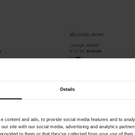
Lounge Jacket
6
€ 31.95
€ 79.96
Details
e content and ads, to provide social media features and to analy
 our site with our social media, advertising and analytics partn
 provided to them or that they’ve collected from your use of their