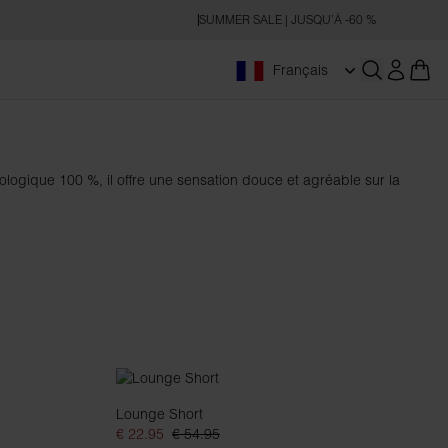
SUMMER SALE | JUSQU’À -60 %
Français
Ouvrir la r
logique 100 %, il offre une sensation douce et agréable sur la
Lounge Short
€ 22.95
€ 54.95