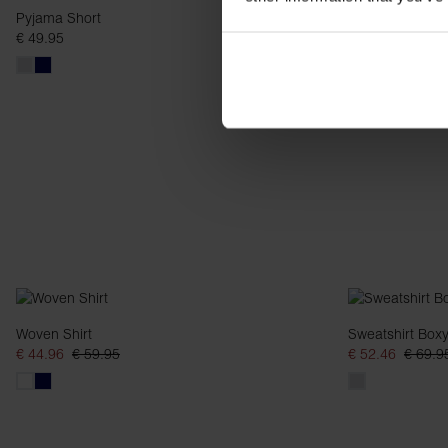
Pyjama Short
Half-Zip
€ 49.95
€ 31.95
€ 79.9
Woven Shirt
Sweatshirt Box
€ 44.96
€ 59.95
€ 52.46
€ 69.9