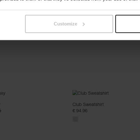
Half-Zip
6
€ 31.95
€ 79.96
Customize
y
Club Sweatshirt
5
€ 94.96