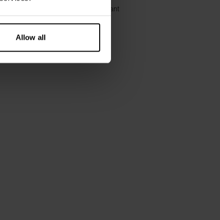
Woven Pyjama Pant
€ 59.95
Allow all