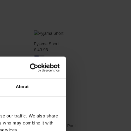
Pyjama Short
€ 49.95
About
se our traffic. We also share
ers who may combine it with
 services.