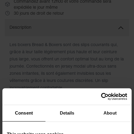
Commandez avant 12h00 et votre commande sera
expédiée le jour même
30 jours de droit de retour
Description
Les boxers Bread & Boxers sont des slips couvrants qui,
grâce à leur taille légèrement plus haute et leur ceinture
plus large, vous offrent un confort optimal tout au long de la
journée. Confectionnés en jersey modal ultra-doux sans
zones irritantes, ils sont également invisibles sous les
vêtements grâce à leurs coutures discrètes. Un slip
incroyablement confortable.
Composition : 95 % micromodal, 5 % élasthanne
Consent
Details
About
Le mannequin sur la photo mesure 173 cm et porte une
taille S.