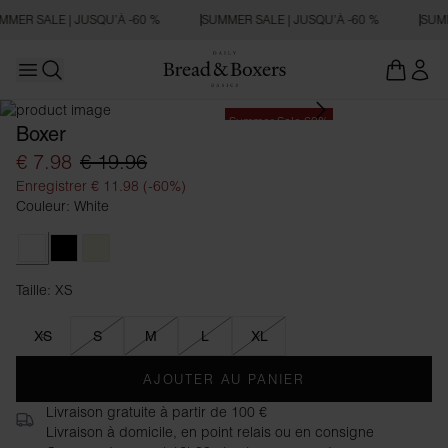
MMER SALE | JUSQU’À -60 %
SUMMER SALE | JUSQU’À -60 %
SUMM
Open main menu
Ouvrir la recherche
Summer Sale 60%
Boxer
€ 7.98
€ 19.96
Enregistrer € 11.98 (-60%)
Couleur: White
White
Black
Beige
Taille: XS
Taille XS
XS
S
M
L
XL
AJOUTER AU PANIER
Livraison gratuite à partir de 100 €
Livraison à domicile, en point relais ou en consigne