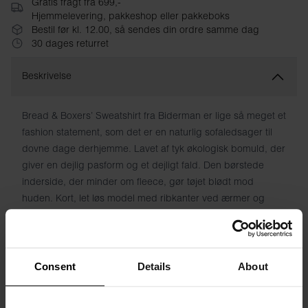
Gratis fragt fra 699,-
Hjemmelevering, pakkeshop eller pakkeboks
Bestil før kl. 12.00, så sendes din ordre samme dag
30 dages returret
Beskrivelse
Bread & Boxers’ Sweatshirt fra Biderman er lige så meget et
fashion statement, som det er en naturlig sofaledsager til
dovne dage derhjemme. Lavet af tyk økologisk bomuld, der
giver en dejlig pasform og et dejligt fald. Den børstede
inderside, der minder om fleece, gør tøjet blødt mod
huden. Kort, let løs model med ribkanter ved ærmer og
forneden. Match med joggingbukser for et sporty look.
Materiale: 100% økologisk bomuld
Consent
Details
About
Modellen på billedet er 173 cm høj og bruger størrelse S.