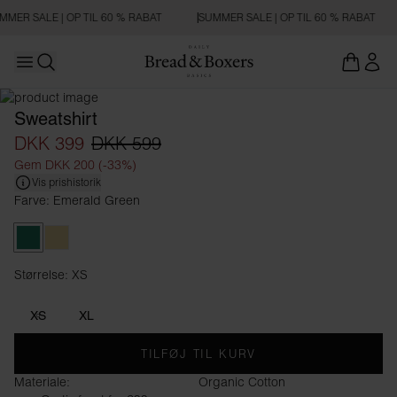
MMER SALE | OP TIL 60 % RABAT
SUMMER SALE | OP TIL 60 % RABAT
Open main menu
Åbn søgning
Sweatshirt
DKK 399
DKK 599
Gem DKK 200 (-33%)
Vis prishistorik
Farve: Emerald Green
Emerald Green
Soft Yellow
Størrelse: XS
Størrelse XS
XS
XL
TILFØJ TIL KURV
Materiale:
Organic Cotton