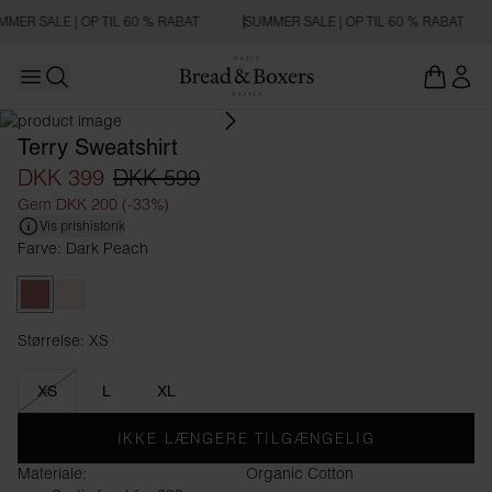
MER SALE | OP TIL 60 % RABAT
SUMMER SALE | OP TIL 60 % RABAT
Open main menu
Åbn søgning
Terry Sweatshirt
DKK 399
DKK 599
Gem DKK 200 (-33%)
Vis prishistorik
Farve: Dark Peach
Dark Peach
Vanilla
Størrelse: XS
Størrelse XS
XS
L
XL
IKKE LÆNGERE TILGÆNGELIG
Materiale:
Organic Cotton