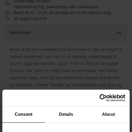
Gratis fragt fra 699,-
Hjemmelevering, pakkeshop eller pakkeboks
Bestil før kl. 12.00, så sendes din ordre samme dag
30 dages returret
Beskrivelse
Bread & Boxers’ Sweatshirt fra Biderman er lige så meget et
fashion statement, som det er en naturlig sofaledsager til
dovne dage derhjemme. Lavet i French Terry af økologisk
bomuld, der giver en dejlig blød fornemmelse, der holder
vask efter vask. Kort, let vid model med ribkant ved ærmer
og forneden. Farven "Vanilla" har en hvid base med gule og
lyserøde toner.
Materiale: 100% økologisk bomuld
Consent
Details
About
Modellen på billedet er 173 cm høj og bruger størrelse S.