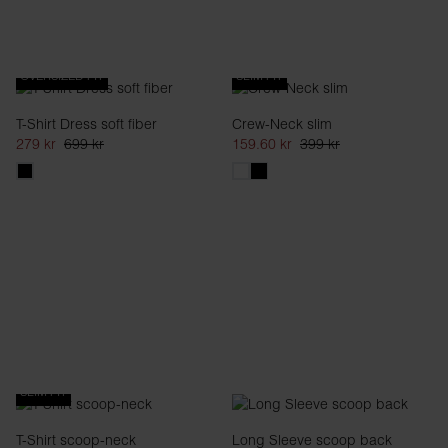
OVERSIZED FIT
SLIM FIT
T-Shirt Dress soft fiber
Crew-Neck slim
279 kr
699 kr
159.60 kr
399 kr
SLIM FIT
T-Shirt scoop-neck
Long Sleeve scoop back