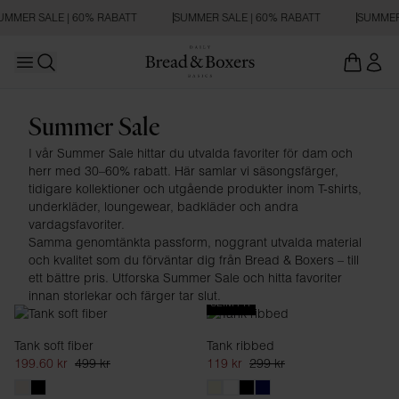
MMER SALE | 60% RABATT
SUMMER SALE | 60% RABATT
SUMMER 
Open main menu
Öppna sökning
Dam
Summer Sale
I vår Summer Sale hittar du utvalda favoriter för dam och
herr med 30–60% rabatt. Här samlar vi säsongsfärger,
tidigare kollektioner och utgående produkter inom T-shirts,
underkläder, loungewear, badkläder och andra
vardagsfavoriter.
Samma genomtänkta passform, noggrant utvalda material
och kvalitet som du förväntar dig från Bread & Boxers – till
ett bättre pris. Utforska Summer Sale och hitta favoriter
innan storlekar och färger tar slut.
SLIM FIT
Tank soft fiber
Tank ribbed
199.60 kr
499 kr
119 kr
299 kr