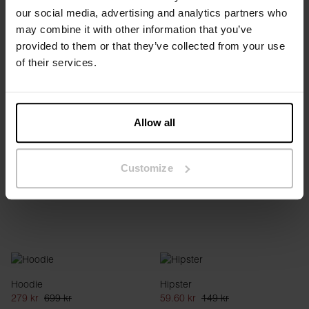
our social media, advertising and analytics partners who
may combine it with other information that you’ve
provided to them or that they’ve collected from your use
of their services.
Sweatshirt
Hoodie
279 kr
699 kr
279 kr
699 kr
Allow all
Customize
Hoodie
Hipster
279 kr
699 kr
59.60 kr
149 kr