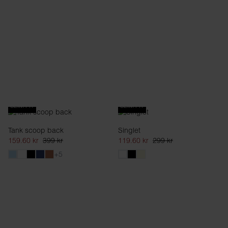
SLIM FIT
SLIM FIT
Tank scoop back
Singlet
159.60 kr
399 kr
119.60 kr
299 kr
+5