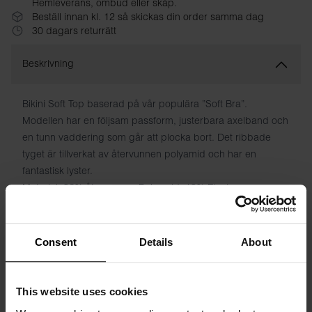
Hemleverans, ombud eller skåp.
Beställ innan kl. 12 så skickas din order samma dag
30 dagars returrätt
Beskrivning
Bikini Soft Top baserad på vår populära ”Soft Bra”.
Modellen har en följsam passform, justerbara axelband och
en tunn vaddering som går att plocka bort. Det ribbade
tyget är tillverkat av återvunnen polyamid och har en
fantastisk lyster.
Material: 82% återvunnen Polyamid, 18% Elastane
Modellen på bilden är 173 cm lång och bär storlek S
Consent
Details
About
Specifikation
This website uses cookies
Storleksguide