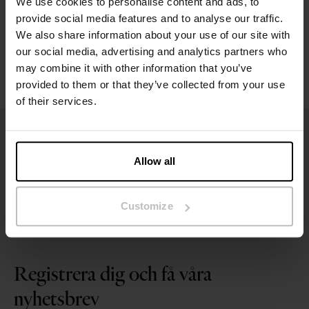
We use cookies to personalise content and ads, to
provide social media features and to analyse our traffic.
Tvättråd
We also share information about your use of our site with
our social media, advertising and analytics partners who
Recensioner
may combine it with other information that you’ve
provided to them or that they’ve collected from your use
of their services.
Allow all
Customize
Registrera dig och få våra
nyhetsbrev