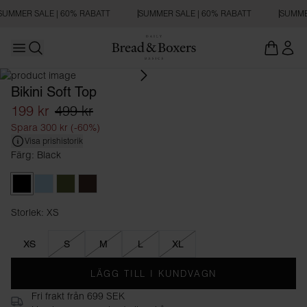
SUMMER SALE | 60% RABATT
SUMMER SALE | 60% RABATT
SUMME
Open main menu
Öppna sökning
Bikini Soft Top
199 kr
499 kr
Spara 300 kr (-60%)
Visa prishistorik
Färg: Black
Black
Sky Blue
Army Green
Mocha
Storlek: XS
Storlek XS
XS
S
M
L
XL
LÄGG TILL I KUNDVAGN
Fri frakt från 699 SEK