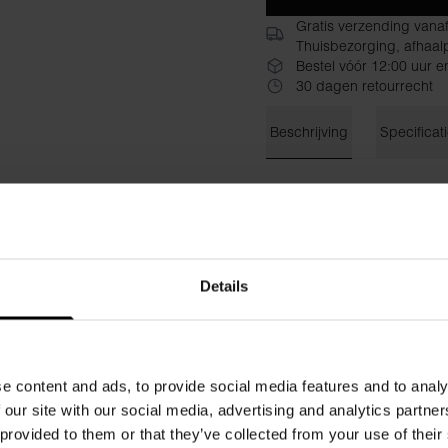
Gratis verzending vana
Thuisbezorging, afhaalp
Bestel vóór 12:00 uur e
30 dagen retourrecht
Beschrijving
Specificat
Onze Jersey Jacket is een 
jas. Dezelfde zachte katoenkw
model met ingezette zakken 
warmer weer of als extra laa
Materiaal: 100% biologisch 
Details
Het model op de foto is 173 
e content and ads, to provide social media features and to analy
 our site with our social media, advertising and analytics partn
 provided to them or that they’ve collected from your use of their