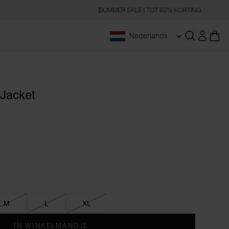
SUMMER SALE | TOT 60% KORTING
Nederlands
Zoeken op
Jacket
M
L
XL
IN WINKELMANDJE