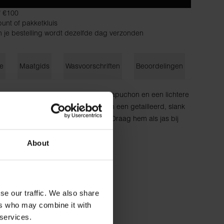
f €100
unt of pakketkluis
n je bestelling wordt dezelfde dag verzonden
ie
Maatgids
Wasvoorschriften
Beoordelingen
hybride tussen een hoodie zonder capuchon en een lichtere
aliteit als in andere loungewear, in een getailleerd, slank
en geribde manchetten en kraag. Draag hem als jas bij
g in de winter.
katoen
About
cm lang en draagt ​​maat S.
se our traffic. We also share
ers who may combine it with
 services.