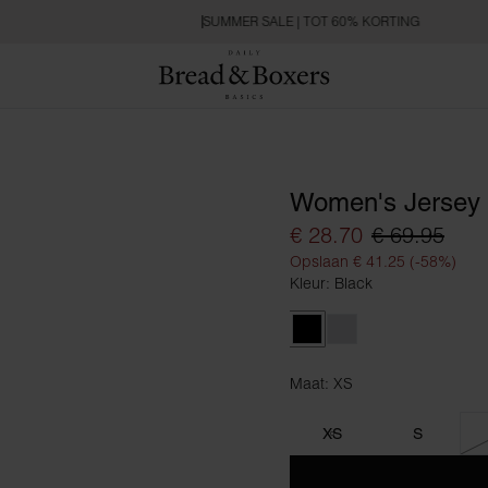
SUMMER SALE | TOT 60% KORTING
Women's Jersey 
€ 28.70
€ 69.95
Opslaan € 41.25 (-58%)
Kleur: Black
Black
Grey Melange
Maat: XS
Maat XS
XS
S