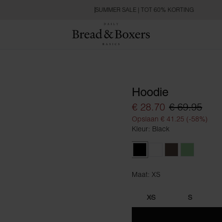
SUMMER SALE | TOT 60% KORTING
Hoodie
€ 28.70
€ 69.95
Opslaan € 41.25 (-58%)
Kleur: Black
Black
Dusty Rose
Earth Brown
Olive Gree
Maat: XS
Maat XS
XS
S