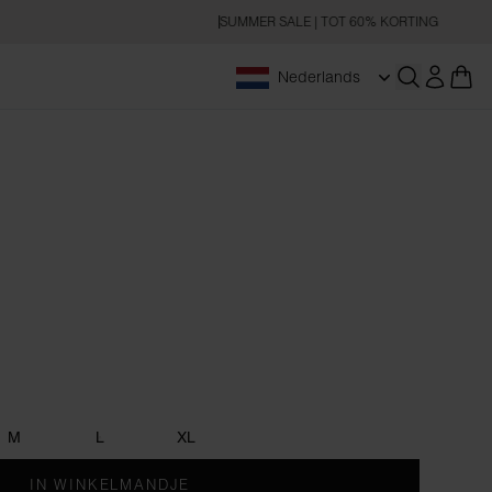
SUMMER SALE | TOT 60% KORTING
Nederlands
Zoeken op
n
M
L
XL
IN WINKELMANDJE