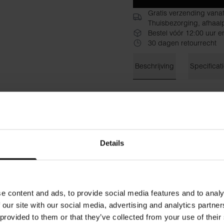
Gratis verzending vana
Thuisbezorging, afhaalp
Bestel vóór 12:00 uur e
30 dagen retourrecht
Beschrijving
Specificat
De Bread & Boxers hoodie va
heerlijke metgezel voor lui
katoen, wat zorgt voor een 
blijft. Kort, licht los mod
overslag aan de voorkant en
Details
Materiaal: 100% biologisch 
Het model op de foto is 173 
e content and ads, to provide social media features and to analy
 our site with our social media, advertising and analytics partn
 provided to them or that they’ve collected from your use of their