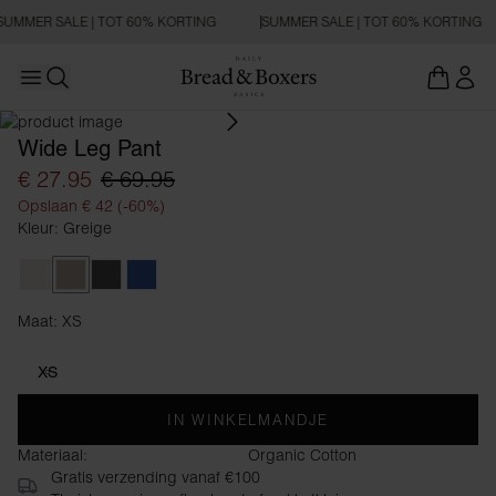
SUMMER SALE | TOT 60% KORTING
SUMMER SALE | TOT 60% KORTING
Open main menu
Zoeken openen
Wide Leg Pant
€ 27.95
€ 69.95
Opslaan € 42 (-60%)
Kleur: Greige
Ivory
Greige
Dark Grey Melange
True Blue
Maat: XS
Maat XS
XS
IN WINKELMANDJE
Materiaal:
Organic Cotton
Gratis verzending vanaf €100