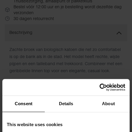
Thuisbezorging, afhaalpunt of pakketkluis
Bestel vóór 12:00 uur en je bestelling wordt dezelfde dag
verzonden
30 dagen retourrecht
Beschrijving
Zachte broek van biologisch katoen die net zo comfortabel
is op de bank als in de stad. Het model heeft rechte, wijde
pijpen en een tailleband met trekkoord. Combineer met een
geribbelde linnen top voor een elegante, casual look.
Materiaal: 94% biologisch katoen, 6% elastaan
Het model op de foto is 173 cm lang en draagt ​​maat S.
Consent
Details
About
Specificatie
This website uses cookies