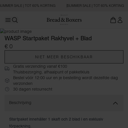
SUMMER SALE | TOT 60% KORTING
SUMMER SALE | TOT 60% KORTING
Open main menu
Zoeken openen
WASP Startpaket Rakhyvel + Blad
€ 0
NIET MEER BESCHIKBAAR
Gratis verzending vanaf €100
Thuisbezorging, afhaalpunt of pakketkluis
Bestel vóór 12:00 uur en je bestelling wordt dezelfde dag
verzonden
30 dagen retourrecht
Beschrijving
Startpaket innehåller 1 skaft och 2 blad i en exklusiv
förpackning.