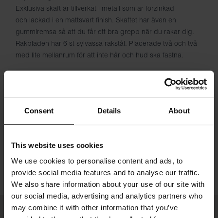
Exklusiva skaft är tillverkat i metall som är förzinkad
och lackad i en mattsvart finish. Skaftet har även en
gummiremsa så att du får ett bra grepp när du rakar dig.
Rakbladen har 6 st sylvassa rakstål. Placerade två och två
med lite mellanrum för att inte hår och hud ska fastna.
Specificatie
Maatgids
Consent
Details
About
Wasvoorschriften
This website uses cookies
We use cookies to personalise content and ads, to
Beoordelingen
provide social media features and to analyse our traffic.
We also share information about your use of our site with
our social media, advertising and analytics partners who
may combine it with other information that you’ve