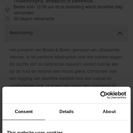
Thuisbezorging, afhaalpunt of pakketkluis
Bestel vóór 12:00 uur en je bestelling wordt dezelfde dag
verzonden
30 dagen retourrecht
Beschrijving
Het poloshirt van Bread & Boxer, gemaakt van ultrazachte
viscose, is het perfecte kledingstuk voor iets koelere dagen.
De zachte stof en flatterende pasvorm voelen heerlijk aan
op de huid en hebben een mooie glans. Combineer met
een legging van dezelfde kwaliteit voor een casual en
comfortabele look, of draag het onder een overhemd of
jasje. Dit is een echt veelzijdig item in je garderobe.
Materiaal: 92% viscose, 8% elastaan
Consent
Details
About
Het model is 173 cm lang en draagt ​​maat S.
This website uses cookies