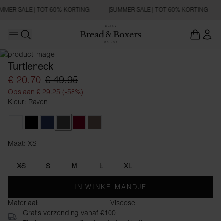
MMER SALE | TOT 60% KORTING
SUMMER SALE | TOT 60% KORTING
Open main menu
Zoeken openen
Turtleneck
€ 20.70
€ 49.95
Opslaan € 29.25 (-58%)
Kleur: Raven
White
Black
Navy Blue
Raven
Burgundy
Deep Taupe
Maat: XS
Maat XS
XS
S
M
L
XL
IN WINKELMANDJE
Materiaal:
Viscose
Gratis verzending vanaf €100