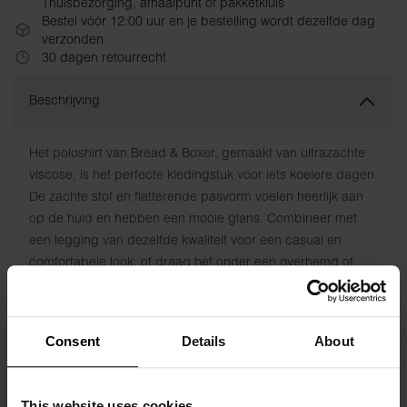
Thuisbezorging, afhaalpunt of pakketkluis
Bestel vóór 12:00 uur en je bestelling wordt dezelfde dag
verzonden
30 dagen retourrecht
Beschrijving
Het poloshirt van Bread & Boxer, gemaakt van ultrazachte
viscose, is het perfecte kledingstuk voor iets koelere dagen.
De zachte stof en flatterende pasvorm voelen heerlijk aan
op de huid en hebben een mooie glans. Combineer met
een legging van dezelfde kwaliteit voor een casual en
comfortabele look, of draag het onder een overhemd of
jasje. Dit is een echt veelzijdig item in je garderobe.
Materiaal: 92% viscose, 8% elastaan
Consent
Details
About
Het model is 173 cm lang en draagt ​​maat S.
This website uses cookies