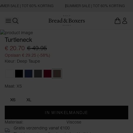
MMER SALE | TOT 60% KORTING
SUMMER SALE | TOT 60% KORTING
Open main menu
Zoeken openen
Turtleneck
€ 20.70
€ 49.95
Opslaan € 29.25 (-58%)
Kleur: Deep Taupe
White
Black
Navy Blue
Raven
Burgundy
Deep Taupe
Maat: XS
Maat XS
XS
XL
IN WINKELMANDJE
Materiaal:
Viscose
Gratis verzending vanaf €100