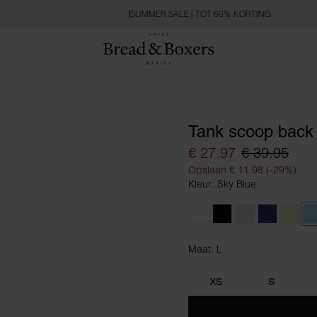
SUMMER SALE | TOT 60% KORTING
Tank scoop back
€ 27.97
€ 39.95
Opslaan € 11.98 (-29%)
Kleur: Sky Blue
White
Black
Ivory
Navy Blue
Beige
S
Maat: L
Maat L
XS
S