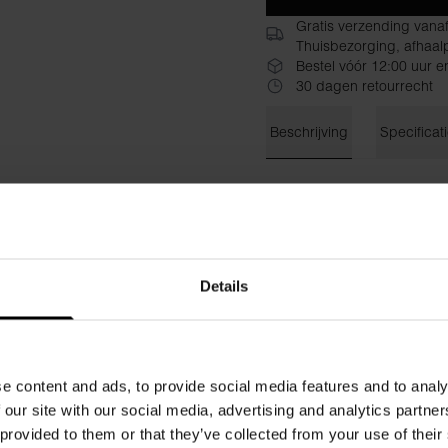
Gratis verzending vana
Thuisbezorging, afhaalp
Bestel vóór 12:00 uur e
30 dagen retourrecht
Beschrijving
Specificat
Elegante tanktop, gemaakt v
gevoel. De tanktop heeft ve
figuurcorrigerend effect. Du
voorkomen doorschijnendheid
in je garderobe. Wij combin
Details
een jasje.
GSM: Dubbele laag (190 + 
e content and ads, to provide social media features and to analy
Materiaal: 95% biologisch k
 our site with our social media, advertising and analytics partn
 provided to them or that they’ve collected from your use of their