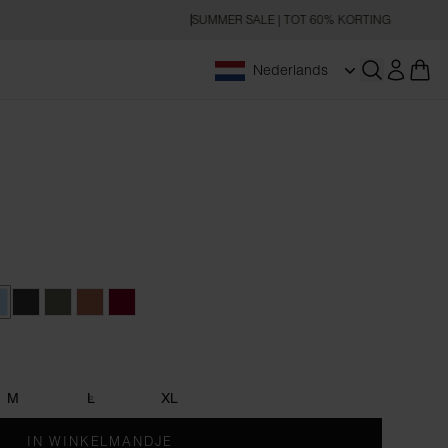
SUMMER SALE | TOT 60% KORTING
Nederlands
Zoeken op
ky Blue
Charcoal
Khaki Green
Amber Brown
Burgundy
M
L
XL
IN WINKELMANDJE