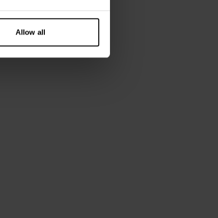
cm lang en draagt ​​maat S.
Allow all