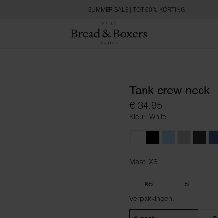
SUMMER SALE | TOT 60% KORTING
Tank crew-neck
€ 34.95
Kleur: White
White
Black
Sky Blue
Fog Grey
Charc
D
Maat: XS
Maat XS
XS
S
Verpakkingen: