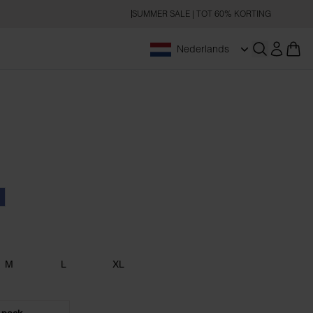
SUMMER SALE | TOT 60% KORTING
Nederlands
Zoeken op
oal
enim Blue
M
L
XL