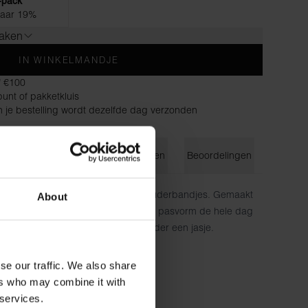
-pack
aar 19%
maken
IN WINKELMANDJE
f €100
unt of pakketkluis
n je bestelling wordt dezelfde dag verzonden
ie
Maatgids
Wasvoorschriften
Beoordelingen
 hoge halslijn en iets bredere schouderbandjes. Gemaakt
About
xtra stretch voor een nauwsluitende pasvorm de hele dag
 jeans, maar ook als eerste laag onder een jasje.
atoen, 5% elastaan
se our traffic. We also share
ers who may combine it with
cm lang en draagt ​​maat S.
 services.