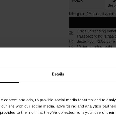
1-pack
2
Besp
Inloggen / Account aan
Gratis verzending vana
Thuisbezorging, afhaalp
Bestel vóór 12:00 uur e
30 dagen retourrecht
Beschrijving
Specificat
Geribbelde tanktop met een
Details
van biologisch katoen met e
door. Perfect voor rokken en
Materiaal: 95% biologisch k
e content and ads, to provide social media features and to analy
 our site with our social media, advertising and analytics partn
Het model op de foto is 173 
 provided to them or that they’ve collected from your use of their