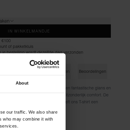
maken
IN WINKELMANDJE
f €100
unt of pakketkluis
n je bestelling wordt dezelfde dag verzonden
ie
Maatgids
Wasvoorschriften
Beoordelingen
About
van onze dikke viscose jersey met een fantastische glans en
asvorm en zijsplitten zorgen voor uitzonderlijk comfort. De
eve stof en het moderne design geeft ons T-shirt een
die werkelijk opvalt.
se our traffic. We also share
ers who may combine it with
 Elastaan
 services.