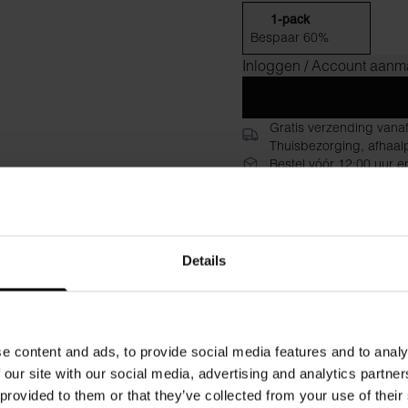
1-pack
Bespaar 60%
Inloggen / Account aan
Gratis verzending vana
Thuisbezorging, afhaalp
Bestel vóór 12:00 uur e
30 dagen retourrecht
Beschrijving
Specificat
Details
Ervaar het luxueuze gevoel 
een mooie valling. De boxy p
combinatie van deze exclusi
vernieuwde en elegante look 
e content and ads, to provide social media features and to analy
 our site with our social media, advertising and analytics partn
Materiaal: 95% Viscose, 5%
 provided to them or that they’ve collected from your use of their