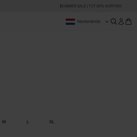
SUMMER SALE | TOT 60% KORTING
Nederlands
Zoeken op
e
M
L
XL