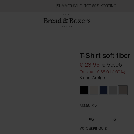
SUMMER SALE | TOT 60% KORTING
T-Shirt soft fiber
€ 23.95
€ 59.96
Opslaan € 36.01 (-60%)
Kleur: Greige
Black
Ivory
Navy Blue
Fog Grey
Greig
Maat: XS
Maat XS
XS
S
Verpakkingen: