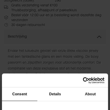
Stofgewicht (GSM):
290
Gratis verzending vanaf €100
Thuisbezorging, afhaalpunt of pakketkluis
Bestel vóór 12:00 uur en je bestelling wordt dezelfde dag
verzonden
30 dagen retourrecht
Beschrijving
Ervaar het luxueuze gevoel van onze dikke viscose jersey
met een fantastische glans en een mooie valling. De boxy
pasvorm en zijsplitten zorgen voor uitzonderlijk comfort. De
combinatie van deze exclusieve stof en het moderne
design geeft ons T-shirt een vernieuwde en elegante look
die werkelijk opvalt.
Materiaal: 95% Viscose, 5% Elastaan
Consent
Details
About
Het model is 173 cm lang en draagt ​​maat S.