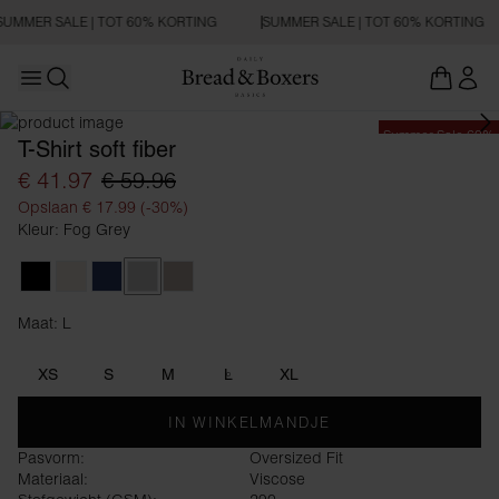
SUMMER SALE | TOT 60% KORTING
SUMMER SALE | TOT 60% KORTING
Open main menu
Zoeken openen
Summer Sale 60%
T-Shirt soft fiber
€ 41.97
€ 59.96
Opslaan € 17.99 (-30%)
Kleur: Fog Grey
Black
Ivory
Navy Blue
Fog Grey
Greige
Maat: L
Maat L
XS
S
M
L
XL
IN WINKELMANDJE
Pasvorm:
Oversized Fit
Materiaal:
Viscose