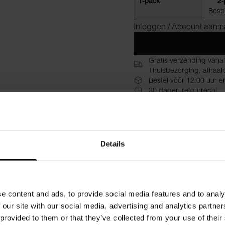
1-pack
2-
Besp
Inloggen / Account aan
Gratis verzending vana
Thuisbezorging, afhaalp
Bestel vóór 12:00 uur e
30 dagen retourrecht
Beschrijving
Specificat
Een elegant viscose-jersey-j
Details
ontspannen pasvorm biedt vo
en eenvoudige design tijdlo
Ontspannen, comfortabele 
Ronde hals met schone lijne
e content and ads, to provide social media features and to analy
Premium viscose-jersey met
 our site with our social media, advertising and analytics partn
Veelzijdig als jurk of lichte 
 provided to them or that they’ve collected from your use of their