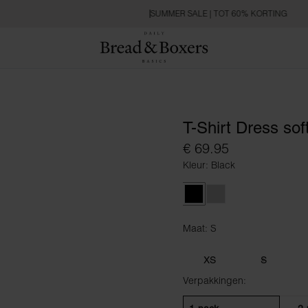
SUMMER SALE | TOT 60% KORTING
T-Shirt Dress soft
€ 69.95
Kleur: Black
Black
Fog Grey
Maat: S
Maat S
XS
S
Verpakkingen: