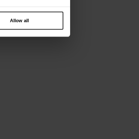
 jaar
elastaan
Allow all