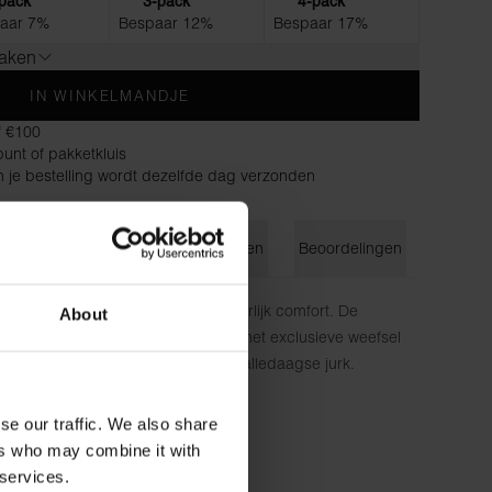
pack
3-pack
4-pack
aar 7%
Bespaar 12%
Bespaar 17%
maken
IN WINKELMANDJE
f €100
unt of pakketkluis
n je bestelling wordt dezelfde dag verzonden
ie
Maatgids
Wasvoorschriften
Beoordelingen
urk met prachtig drape en uitzonderlijk comfort. De
About
lledige bewegingsvrijheid, terwijl het exclusieve weefsel
ze elegantie creëren—de perfecte alledaagse jurk.
pasvorm
n
se our traffic. We also share
 gewicht en glans
ers who may combine it with
bovenlaag
 services.