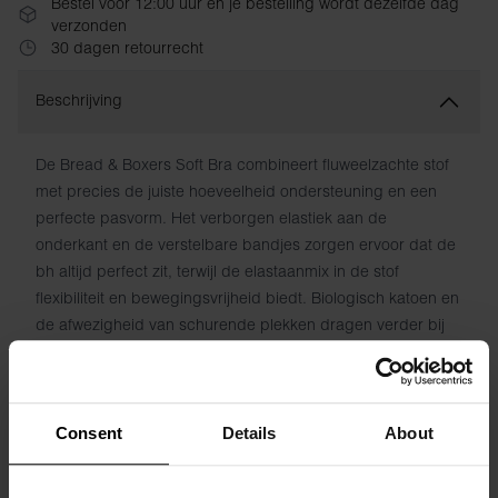
Bestel vóór 12:00 uur en je bestelling wordt dezelfde dag
verzonden
30 dagen retourrecht
Beschrijving
De Bread & Boxers Soft Bra combineert fluweelzachte stof
met precies de juiste hoeveelheid ondersteuning en een
perfecte pasvorm. Het verborgen elastiek aan de
onderkant en de verstelbare bandjes zorgen ervoor dat de
bh altijd perfect zit, terwijl de elastaanmix in de stof
flexibiliteit en bewegingsvrijheid biedt. Biologisch katoen en
de afwezigheid van schurende plekken dragen verder bij
aan het ongeëvenaard zachte gevoel.
Materiaal: 94% biologisch katoen, 6% elastaan
Consent
Details
About
Het model op de foto is 173 cm lang en draagt ​​maat S.