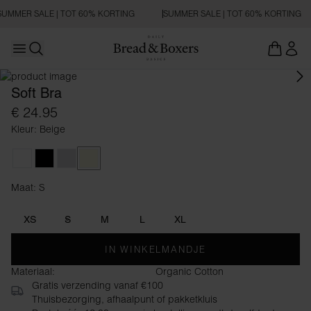
SUMMER SALE | TOT 60% KORTING
SUMMER SALE | TOT 60% KORTING
Open main menu
Zoeken openen
Soft Bra
€ 24.95
Kleur: Beige
White
Black
Grey Melange
Beige
Maat: S
Maat S
XS
S
M
L
XL
IN WINKELMANDJE
Materiaal:
Organic Cotton
Gratis verzending vanaf €100
Thuisbezorging, afhaalpunt of pakketkluis