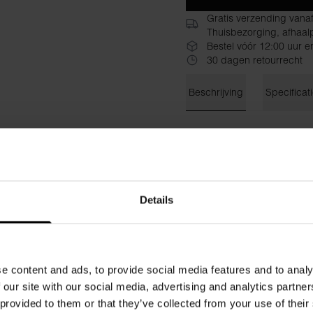
Gratis verzending vana
Thuisbezorging, afhaalp
Bestel vóór 12:00 uur e
30 dagen retourrecht
Beschrijving
Specificat
Popeline shorts van biologi
voor warme zomerdagen. Dez
voorzien van gestructureerd
zowel vorm als functionaliteit
Ontspannen pasvorm met lich
Details
Gestructureerde voorplooie
Praktische zijzakken
Elastische tailleband achter
Licht popeline-weefsel kat
e content and ads, to provide social media features and to analy
Kleur: Air Blue – veelzijdig
 our site with our social media, advertising and analytics partn
Perfect bij overhemden, t-shi
 provided to them or that they’ve collected from your use of their