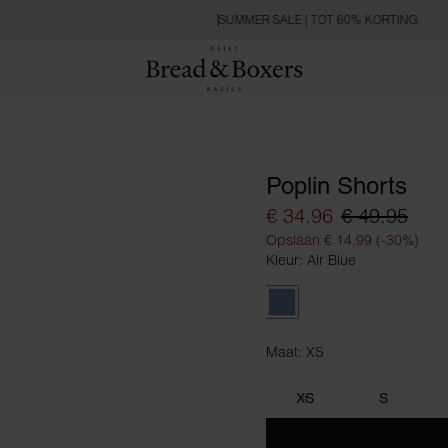
SUMMER SALE | TOT 60% KORTING
Poplin Shorts
€ 34.96
€ 49.95
Opslaan € 14.99 (-30%)
Kleur: Air Blue
Air Blue
Maat: XS
Maat XS
XS
S