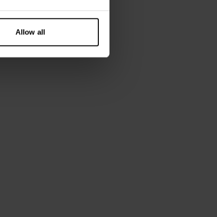
katoenen popeline
Allow all