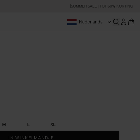
SUMMER SALE | TOT 60% KORTING
Nederlands
Zoeken op
M
L
XL
IN WINKELMANDJE