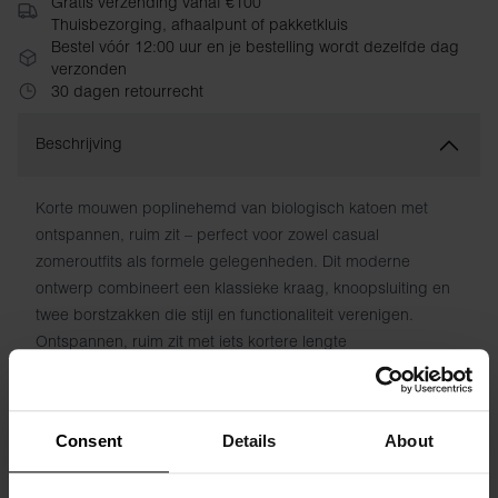
Gratis verzending vanaf €100
Thuisbezorging, afhaalpunt of pakketkluis
Bestel vóór 12:00 uur en je bestelling wordt dezelfde dag
verzonden
30 dagen retourrecht
Beschrijving
Korte mouwen poplinehemd van biologisch katoen met
ontspannen, ruim zit – perfect voor zowel casual
zomeroutfits als formele gelegenheden. Dit moderne
ontwerp combineert een klassieke kraag, knoopsluiting en
twee borstzakken die stijl en functionaliteit verenigen.
Ontspannen, ruim zit met iets kortere lengte
Klassieke kraag en volledige knoopsluiting
Twee functionele borstzakken
Lichte, frisse biologisch katoen popline – comfortabel de
Consent
Details
About
hele dag
Veelzijdig design – van casual tot formele gelegenheden