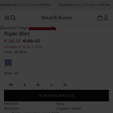
SUMMER SALE | TOT 60% KORTING
SUMMER SALE | TOT 60% KORTING
Open main menu
Zoeken openen
Summer Sale 60%
Poplin Shirt
€ 38.58
€ 55.12
Opslaan € 16.54 (-30%)
Kleur: Air Blue
Air Blue
Maat: XS
Maat XS
XS
S
M
L
XL
IN WINKELMANDJE
Pasvorm:
Boxy
Materiaal:
Organic Cotton