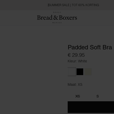
SUMMER SALE | TOT 60% KORTING
Padded Soft Bra
€ 29.95
Kleur: White
White
Black
Beige
Maat: XS
Maat XS
XS
S