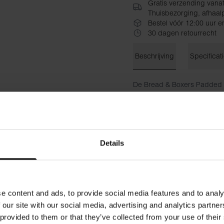
Gratis verzending vana
Thuisbezorging, afhaalp
Bestel vóór 12:00 uur e
30 dagen retourrecht
Beschrijving
Specificat
De Bread & Boxers Padded B
een geweldige pasvorm. De 
inzetstukken die de buste 
elastiek aan de onderkant e
perfect past. De zachte mo
Details
verder bij aan het ongeëven
Materiaal: 95% Micro Modal
Het model op de foto is 173 
e content and ads, to provide social media features and to analy
 our site with our social media, advertising and analytics partn
 provided to them or that they’ve collected from your use of their