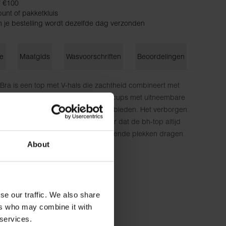
f €100
unt of pakketkluis
n je bestelling wordt dezelfde dag verzonden
ie
Maatgids
Wasvoorschriften
Beoordelingen
ra is een top met V-hals die zachtheid combineert met
bh-top heeft met jersey gevoerde cups met uitneembare
vormgeven en goede ondersteuning bieden. Het verborgen
n de bredere bandjes zorgen ervoor dat de bh-top altijd
dalstof en de afwezigheid van schurende plekken dragen
About
aard zachte gevoel.
, 5% Elastaan
cm lang en draagt ​​maat S.
se our traffic. We also share
ers who may combine it with
 services.