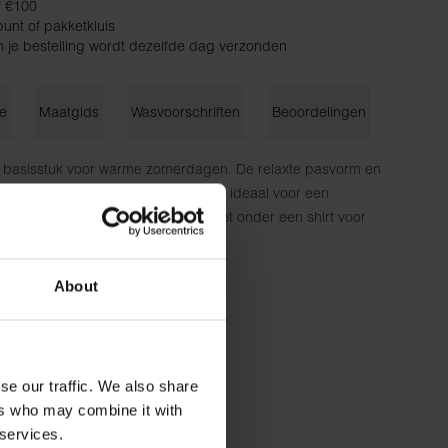
f €100
unt of pakketkluis
n je bestelling wordt dezelfde dag verzonden
ie
Maatgids
Wasvoorschriften
Beoordelingen
te basisstuk voor warme zomerdagen. De relaxte pasvorm en
 katoenkwaliteit maken dit tanktop ideaal voor een
t solo met shorts of combineer het onder een shirt voor
.
aal comfort
About
zomer
katoen
se our traffic. We also share
ers who may combine it with
 services.