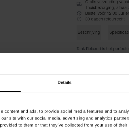
Gratis verzending vana
Thuisbezorging, afhaalp
Bestel vóór 12:00 uur e
30 dagen retourrecht
Beschrijving
Specificat
Tank Relaxed is het perfec
de hoogwaardige biologische
ongedwongen look – draag he
een moeiteloos relaxed style
Relaxte pasvorm voor maxim
Details
Ronde hals tanktop
Premium biologisch katoen
Perfect voor warm weer en 
Veelzijdige layeringpiece
Materiaal: 100% biologisch 
e content and ads, to provide social media features and to analy
 our site with our social media, advertising and analytics partn
 provided to them or that they’ve collected from your use of their