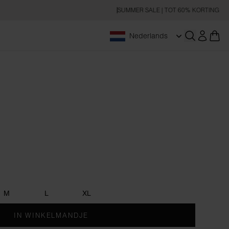
SUMMER SALE | TOT 60% KORTING
Nederlands
Zoeken op
M
L
XL
IN WINKELMANDJE