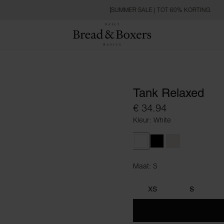
SUMMER SALE | TOT 60% KORTING
Tank Relaxed
€ 34.94
Kleur: White
White
Black
Ivory
Maat: S
Maat S
XS
S